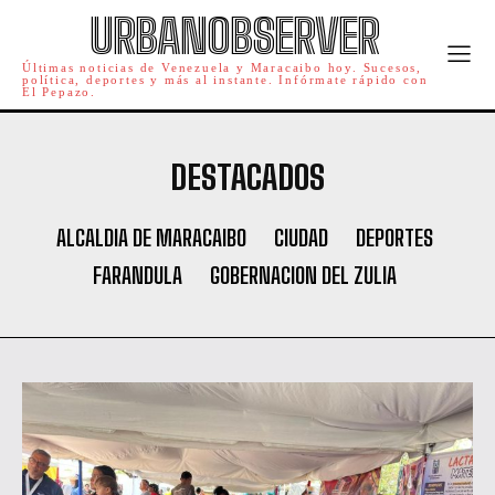
URBANOBSERVER
Últimas noticias de Venezuela y Maracaibo hoy. Sucesos,
política, deportes y más al instante. Infórmate rápido con
El Pepazo.
DESTACADOS
ALCALDIA DE MARACAIBO
CIUDAD
DEPORTES
FARANDULA
GOBERNACION DEL ZULIA