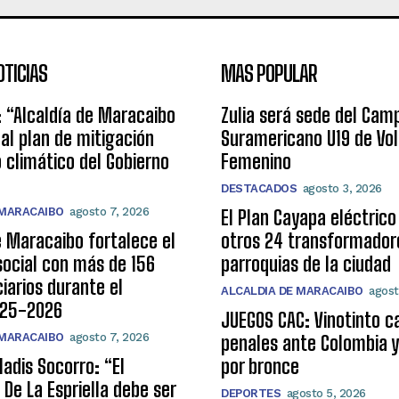
OTICIAS
MAS POPULAR
: “Alcaldía de Maracaibo
Zulia será sede del Ca
 al plan de mitigación
Suramericano U19 de Vol
 climático del Gobierno
Femenino
DESTACADOS
agosto 3, 2026
 MARACAIBO
agosto 7, 2026
El Plan Cayapa eléctrico
e Maracaibo fortalece el
otros 24 transformador
social con más de 156
parroquias de la ciudad
ciarios durante el
ALCALDIA DE MARACAIBO
agost
025-2026
JUEGOS CAC: Vinotinto c
 MARACAIBO
agosto 7, 2026
penales ante Colombia y
ladis Socorro: “El
por bronce
 De La Espriella debe ser
DEPORTES
agosto 5, 2026