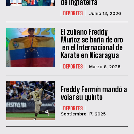
de Inglaterra
DEPORTES
Junio 13, 2026
El zuliano Freddy
Muñoz se baña de oro
en el Internacional de
Karate en Nicaragua
DEPORTES
Marzo 6, 2026
QUIERO SUSCRIBIRME
Freddy Fermín mandó a
volar su quinto
He leído y acepto las
Política de privacidad
.
DEPORTES
Septiembre 17, 2025