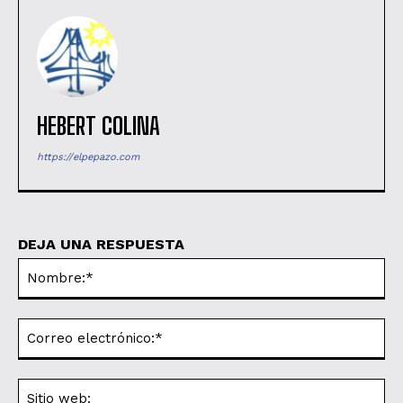
HEBERT COLINA
https://elpepazo.com
DEJA UNA RESPUESTA
No
Co
ele
Sit