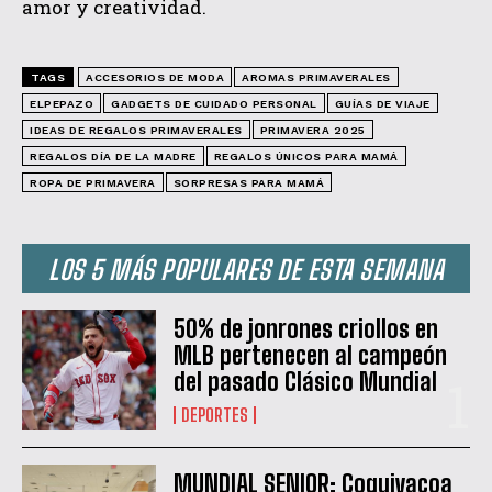
amor y creatividad.
TAGS
ACCESORIOS DE MODA
AROMAS PRIMAVERALES
ELPEPAZO
GADGETS DE CUIDADO PERSONAL
GUÍAS DE VIAJE
IDEAS DE REGALOS PRIMAVERALES
PRIMAVERA 2025
REGALOS DÍA DE LA MADRE
REGALOS ÚNICOS PARA MAMÁ
ROPA DE PRIMAVERA
SORPRESAS PARA MAMÁ
LOS 5 MÁS POPULARES DE ESTA SEMANA
50% de jonrones criollos en
MLB pertenecen al campeón
del pasado Clásico Mundial
DEPORTES
MUNDIAL SENIOR: Coquivacoa