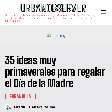
URBANOBSERVER
Últimas noticias de Venezuela y Maracaibo hoy. Sucesos,
política, deportes y más al instante. Infórmate rápido con
El Pepazo.
35 ideas muy
primaverales para regalar
el Día de la Madre
FARANDULA
Hebert Colina
AUTOR: