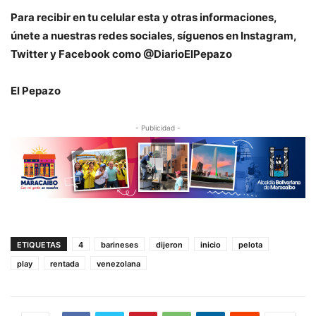
P
ara recibir en tu celular esta y otras informaciones,
únete a nuestras redes sociales, síguenos en Instagram,
Twitter y Facebook como @DiarioElPepazo
El Pepazo
- Publicidad -
ETIQUETAS
4
barineses
dijeron
inicio
pelota
play
rentada
venezolana