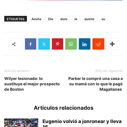
ETIQUETAS
Acuña
Dio
duro
le
quinto
su
Artículo anterior
Artículo siguiente
Wilyer lesionado: lo
Parker le compró una casa a
sustituye el mejor prospecto
su mamá con lo que le pagó
de Boston
Magallanes
Artículos relacionados
Eugenio volvió a jonronear y lleva