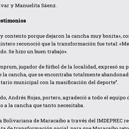
ívar y Manuelita Sáenz.
estimonios
y contento porque dejaron la cancha muy bonita», c
ntero reconoció que la transformación fue total: «Me
o. Se hizo un buen trabajo».
mprum, jugador de fútbol de la localidad, expresó su 
e la cancha, que se encontraba totalmente abandonada
ario municipal con la masificación del deporte”.
ado, Andrés Rojas, portero, agradeció a todo el equipo
to a la cancha que tanto necesitaba.
ía Bolivariana de Maracaibo a través del IMDEPREC r
a de transformación social, para que Maracaibo reto