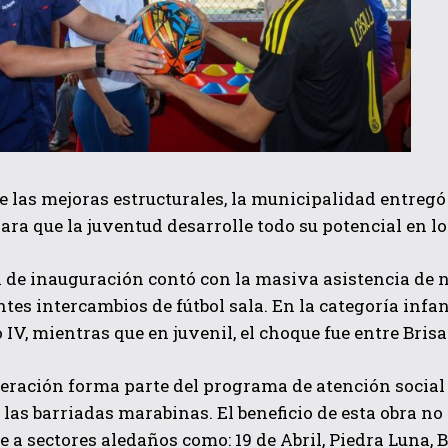
 las mejoras estructurales, la municipalidad entregó 
 para que la juventud desarrolle todo su potencial en 
 de inauguración contó con la masiva asistencia de n
es intercambios de fútbol sala. En la categoría infan
IV, mientras que en juvenil, el choque fue entre Bris
eración forma parte del programa de atención social 
 las barriadas marabinas. El beneficio de esta obra no
e a sectores aledaños como: 19 de Abril, Piedra Luna,