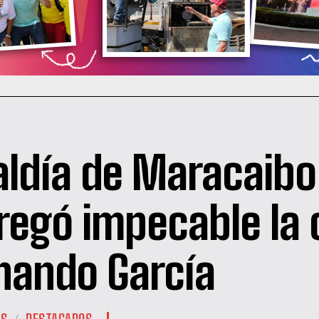
aldía de Maracaibo
regó impecable la
nando García
ES
DESTACADOS