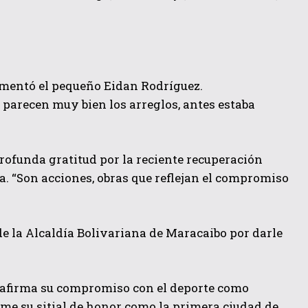
omentó el pequeño Eidan Rodríguez.
 parecen muy bien los arreglos, antes estaba
profunda gratitud por la reciente recuperación
. “Son acciones, obras que reflejan el compromiso
 de la Alcaldía Bolivariana de Maracaibo por darle
eafirma su compromiso con el deporte como
me su sitial de honor como la primera ciudad de