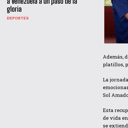
a Venezuela a un paso de la
gloria
DEPORTES
Además, de
platillos,
La jornada
emocionant
Sol Amado 
Esta recup
de vida en
se extiend