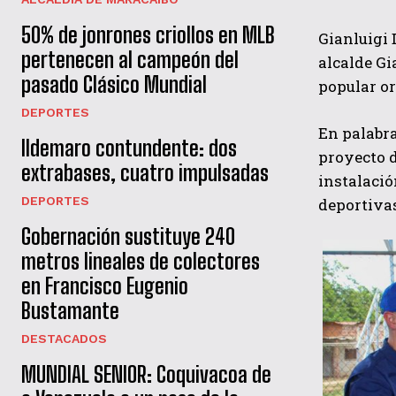
50% de jonrones criollos en MLB
Gianluigi 
pertenecen al campeón del
alcalde Gi
pasado Clásico Mundial
popular or
DEPORTES
En palabra
Ildemaro contundente: dos
proyecto d
extrabases, cuatro impulsadas
instalació
DEPORTES
deportiva
Gobernación sustituye 240
metros lineales de colectores
en Francisco Eugenio
Bustamante
DESTACADOS
MUNDIAL SENIOR: Coquivacoa de