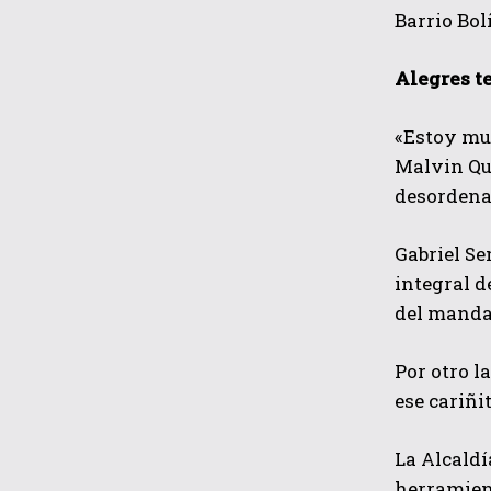
Barrio Bol
Alegres t
«Estoy mu
Malvin Qui
desordenad
Gabriel Se
integral d
del mandat
Por otro l
ese cariñi
La Alcald
herramient