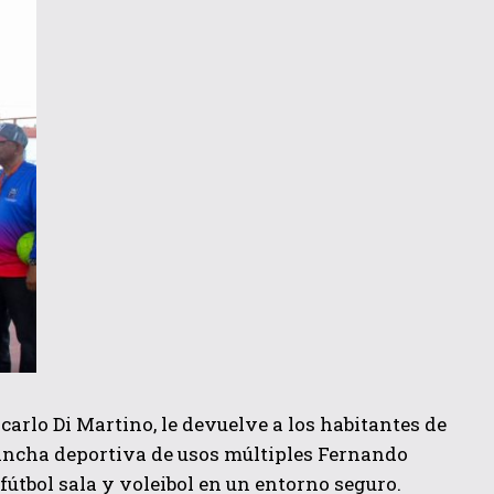
ncarlo Di Martino, le devuelve a los habitantes de
cancha deportiva de usos múltiples Fernando
 fútbol sala y voleibol en un entorno seguro.