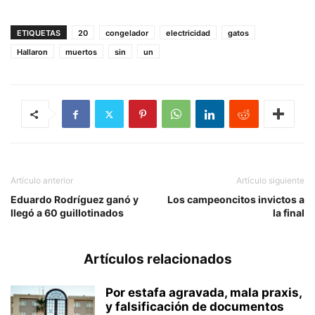
ETIQUETAS
20
congelador
electricidad
gatos
Hallaron
muertos
sin
un
Artículo anterior
Artículo siguiente
Eduardo Rodríguez ganó y
Los campeoncitos invictos a
llegó a 60 guillotinados
la final
Artículos relacionados
Por estafa agravada, mala praxis,
y falsificación de documentos