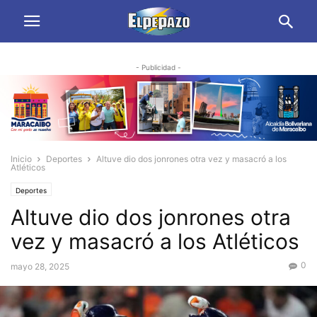
- Publicidad -
Inicio
Deportes
Altuve dio dos jonrones otra vez y masacró a los
Atléticos
Deportes
Altuve dio dos jonrones otra
vez y masacró a los Atléticos
0
mayo 28, 2025