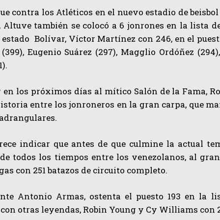
ue contra los Atléticos en el nuevo estadio de beisbo
, Altuve también se colocó a 6 jonrones en la lista d
 estado Bolívar, Víctor Martínez con 246, en el puest
 (399), Eugenio Suárez (297), Magglio Ordóñez (294)
1).
 en los próximos días al mítico Salón de la Fama, R
QUIERO SUSCRIBIRME
historia entre los jonroneros en la gran carpa, que m
uadrangulares.
He leído y acepto las
Política de privacidad
.
rece indicar que antes de que culmine la actual te
de todos los tiempos entre los venezolanos, al gra
gas con 251 batazos de circuito completo.
nte Antonio Armas, ostenta el puesto 193 en la lis
con otras leyendas, Robin Young y Cy Williams con 