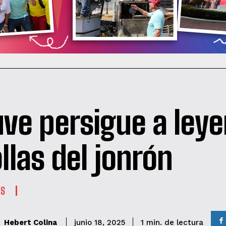
uve persigue a ley
ollas del jonrón
ES
de lectura
Hebert Colina
1
min.
junio 18, 2025