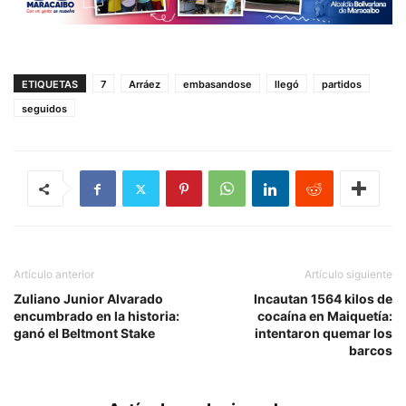
ETIQUETAS
7
Arráez
embasandose
llegó
partidos
seguidos
Artículo anterior
Artículo siguiente
Zuliano Junior Alvarado
Incautan 1564 kilos de
encumbrado en la historia:
cocaína en Maiquetía:
ganó el Beltmont Stake
intentaron quemar los
barcos