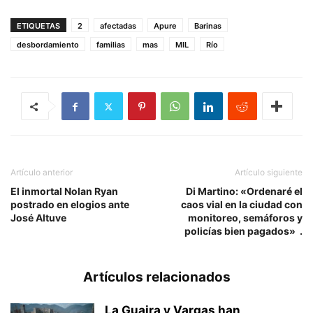
ETIQUETAS
2
afectadas
Apure
Barinas
desbordamiento
familias
mas
MIL
Río
Artículo anterior
Artículo siguiente
El inmortal Nolan Ryan
Di Martino: «Ordenaré el
postrado en elogios ante
caos vial en la ciudad con
José Altuve
monitoreo, semáforos y
policías bien pagados» .
Artículos relacionados
La Guaira y Vargas han