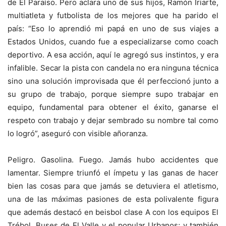
de El Paraíso. Pero aclara uno de sus hijos, Ramón Iriarte,
multiatleta y futbolista de los mejores que ha parido el
país: “Eso lo aprendió mi papá en uno de sus viajes a
Estados Unidos, cuando fue a especializarse como coach
deportivo. A esa acción, aquí le agregó sus instintos, y era
infalible. Secar la pista con candela no era ninguna técnica
sino una solución improvisada que él perfeccionó junto a
su grupo de trabajo, porque siempre supo trabajar en
equipo, fundamental para obtener el éxito, ganarse el
respeto con trabajo y dejar sembrado su nombre tal como
lo logró”, aseguró con visible añoranza.
Peligro. Gasolina. Fuego. Jamás hubo accidentes que
lamentar. Siempre triunfó el ímpetu y las ganas de hacer
bien las cosas para que jamás se detuviera el atletismo,
una de las máximas pasiones de esta polivalente figura
que además destacó en beisbol clase A con los equipos El
Trébol, Buses de El Valle y el popular Urbanos; y también