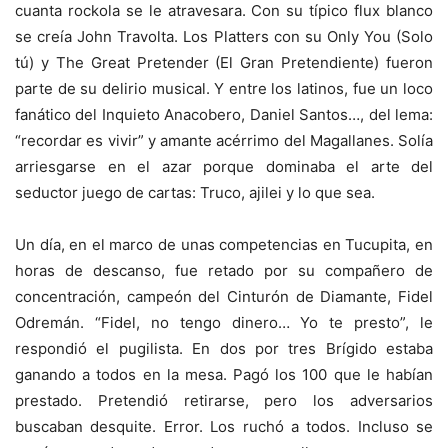
cuanta rockola se le atravesara. Con su típico flux blanco
se creía John Travolta. Los Platters con su Only You (Solo
tú) y The Great Pretender (El Gran Pretendiente) fueron
parte de su delirio musical. Y entre los latinos, fue un loco
fanático del Inquieto Anacobero, Daniel Santos…, del lema:
“recordar es vivir” y amante acérrimo del Magallanes. Solía
arriesgarse en el azar porque dominaba el arte del
seductor juego de cartas: Truco, ajilei y lo que sea.
Un día, en el marco de unas competencias en Tucupita, en
horas de descanso, fue retado por su compañero de
concentración, campeón del Cinturón de Diamante, Fidel
Odremán. “Fidel, no tengo dinero… Yo te presto”, le
respondió el pugilista. En dos por tres Brígido estaba
ganando a todos en la mesa. Pagó los 100 que le habían
prestado. Pretendió retirarse, pero los adversarios
buscaban desquite. Error. Los ruchó a todos. Incluso se