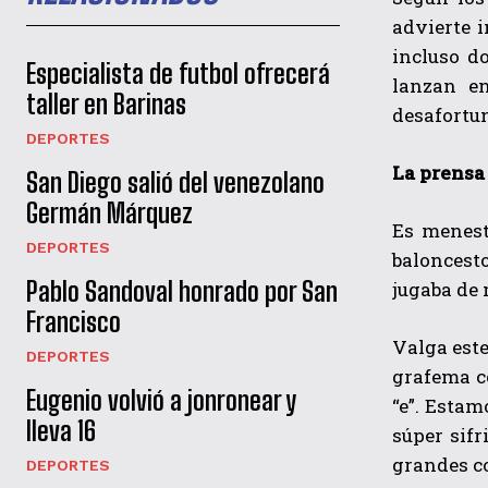
advierte 
incluso d
Especialista de futbol ofrecerá
lanzan e
taller en Barinas
desafortu
DEPORTES
La prensa
San Diego salió del venezolano
Germán Márquez
Es meneste
DEPORTES
baloncesto
Pablo Sandoval honrado por San
jugaba de
Francisco
Valga este
DEPORTES
grafema co
Eugenio volvió a jonronear y
“e”. Estam
lleva 16
súper sifr
grandes co
DEPORTES