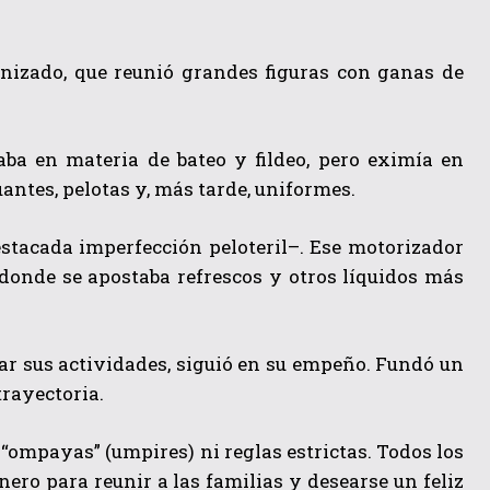
anizado, que reunió grandes figuras con ganas de
zaba en materia de bateo y fildeo, pero eximía en
uantes, pelotas y, más tarde, uniformes.
stacada imperfección peloteril–. Ese motorizador
donde se apostaba refrescos y otros líquidos más
ñar sus actividades, siguió en su empeño. Fundó un
trayectoria.
 “ompayas” (umpires) ni reglas estrictas. Todos los
nero para reunir a las familias y desearse un feliz