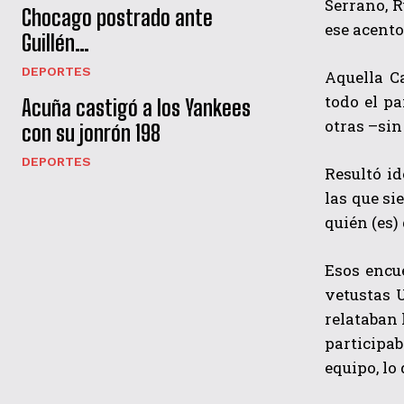
Serrano, R
Chocago postrado ante
ese acento
Guillén…
DEPORTES
Aquella C
todo el pa
Acuña castigó a los Yankees
otras –sin
con su jonrón 198
DEPORTES
Resultó id
las que si
quién (es) 
Esos encu
vetustas 
relataban 
participa
equipo, lo