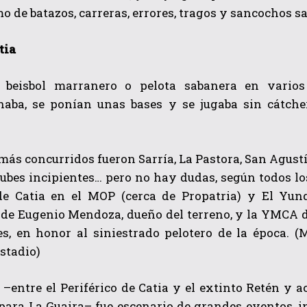
mo de batazos, carreras, errores, tragos y sancochos 
tia
 beisbol marranero o pelota sabanera en varios
naba, se ponían unas bases y se jugaba sin cátche
 más concurridos fueron Sarría, La Pastora, San Agustí
ubes incipientes… pero no hay dudas, según todos los 
de Catia en el MOP (cerca de Propatria) y El Yu
 de Eugenio Mendoza, dueño del terreno, y la YMCA d
s, en honor al siniestrado pelotero de la época. 
stadio)
–entre el Periférico de Catia y el extinto Retén y a
para La Guaira– fue escenario de grandes eventos, inc