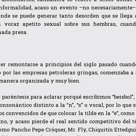
informalidad, acaso un evento –no necesariamente– 
onde se puede generar tanto desorden que se llega a
n voraz apetito sexual sobre sus hembras, cuan
nada presa.
r remontarse a principios del siglo pasado cuando e
QUIERO SUSCRIBIRME
 por las empresas petroleras gringas, comenzaba a a
He leído y acepto las
Política de privacidad
.
 manera organizada y muy bien.
 paréntesis para aclarar porqué escribimos “beisbol”, 
nsonántico distinto a la “n”, “s” o vocal, por lo que 
os convencidos de que colocar la tilde en la “e”, como
ino, y acaso pierde el real sentido competitivo del
mo Pancho Pepe Cróquer, Mr. Fly, Chiquitín Ettedgui