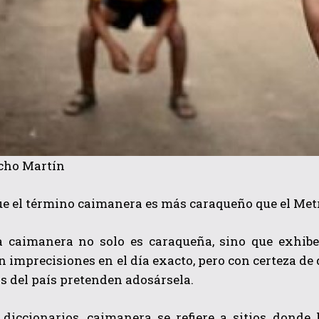
ucho Martín
e el término caimanera es más caraqueño que el Metr
a caimanera no solo es caraqueña, sino que exhibe
 imprecisiones en el día exacto, pero con certeza de q
s del país pretenden adosársela.
 diccionarios, caimanera se refiere a sitios dond