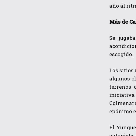
año al rit
Más de Ca
Se jugaba
acondicio
escogido.
Los sitios
algunos cl
terrenos 
iniciativa
Colmenare
epónimo e
El Yunque 
autopista 