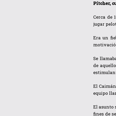
Pítcher, c
Cerca de 
jugar pelo
Era un fi
motivación
Se llamab
de aquell
estimulant
El Caimán 
equipo lla
El asunto 
fines de s