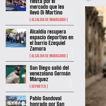
fiesta por el
mercado que les
llevó Di Martino
ALCALDIA DE MARACAIBO
Alcaldía recupera
espacio deportivo en
el barrio Ezequiel
Zamora
ALCALDIA DE MARACAIBO
San Diego salió del
venezolano Germán
Márquez
DEPORTES
Pablo Sandoval
honrado por San