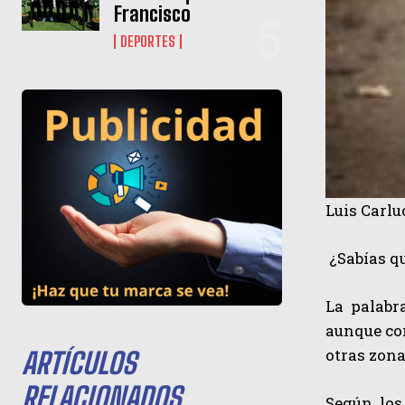
Francisco
DEPORTES
Luis Carl
¿Sabías qu
La palabr
aunque con
otras zona
ARTÍCULOS
RELACIONADOS
Según los