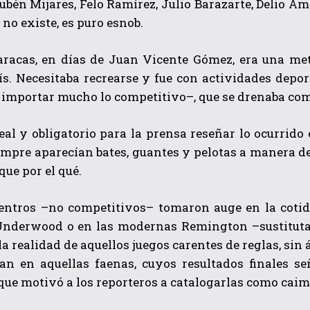
ubén Mijares, Felo Ramírez, Julio Barazarte, Delio A
 no existe, es puro esnob.
aracas, en días de Juan Vicente Gómez, era una met
ís. Necesitaba recrearse y fue con actividades depo
 importar mucho lo competitivo–, que se drenaba co
eal y obligatorio para la prensa reseñar lo ocurrido
empre aparecían bates, guantes y pelotas a manera de
que por el qué.
entros –no competitivos– tomaron auge en la cotidi
Underwood o en las modernas Remington –sustituta
la realidad de aquellos juegos carentes de reglas, sin 
ban en aquellas faenas, cuyos resultados finales s
 que motivó a los reporteros a catalogarlas como cai