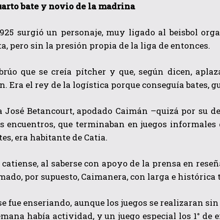
uarto bate y novio de la madrina
1925 surgió un personaje, muy ligado al beisbol org
ta, pero sin la presión propia de la liga de entonces.
ebrúo que se creía pítcher y que, según dicen, apla
. Era el rey de la logística porque conseguía bates, g
a José Betancourt, apodado Caimán –quizá por su de
os encuentros, que terminaban en juegos informales 
es, era habitante de Catia.
catiense, al saberse con apoyo de la prensa en rese
mado, por supuesto, Caimanera, con larga e histórica 
se fue enseriando, aunque los juegos se realizaran sin
emana había actividad, y un juego especial los 1° de e