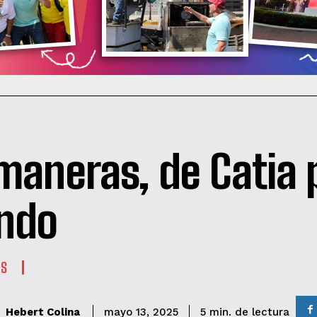
maneras, de Catia p
ndo
ES
de lectura
Hebert Colina
5
min.
mayo 13, 2025