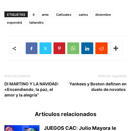
ETIQUETAS
4
ante
Cañizalez
carlos
diciembre
expondrá
tailandés
Artículo anterior
Artículo siguiente
DI MARTINO Y LA NAVIDAD:
Yankees y Boston definen en
«Encendiendo, la paz, el
duelo de novatos
amor y la alegría”
Artículos relacionados
JUEGOS CAC: Julio Mayora le