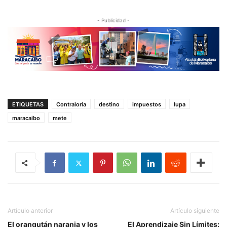
- Publicidad -
ETIQUETAS
Contraloría
destino
impuestos
lupa
maracaibo
mete
Artículo anterior
Artículo siguiente
El orangután naranja y los
El Aprendizaje Sin Límites: