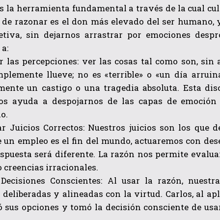
s la herramienta fundamental a través de la cual cul
 de razonar es el don más elevado del ser humano, y
etiva, sin dejarnos arrastrar por emociones despr
a:
ar las percepciones: ver las cosas tal como son, si
implemente llueve; no es «terrible» o «un día arrui
mente un castigo o una tragedia absoluta. Esta dis
nos ayuda a despojarnos de las capas de emoción
o.
ar Juicios Correctos: Nuestros juicios son los que 
e un empleo es el fin del mundo, actuaremos con des
spuesta será diferente. La razón nos permite evaluar
 creencias irracionales.
Decisiones Conscientes: Al usar la razón, nuestr
 deliberadas y alineadas con la virtud. Carlos, al apl
ó sus opciones y tomó la decisión consciente de usa