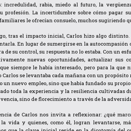
: incredulidad, rabia, miedo al futuro, la vergüenz
su profesión. La incertidumbre sobre cómo pagar su
amiliares le ofrecían consuelo, muchos sugiriendo qu
o, tras el impacto inicial, Carlos hizo algo distinto
tarla. En lugar de sumergirse en la autocompasión o c
ra de su control, su respuesta no lo estaba. Con un esf
tivamente nuevas oportunidades, actualizar sus co
QUIERO SUSCRIBIRME
que siempre le había interesado, pero para la que n
o Carlos se levantaba cada mañana con un propósito 
He leído y acepto las
Política de privacidad
.
 un nuevo empleo, sino que había fundado su propio 
ado toda la experiencia y la resiliencia cultivadas du
vencia, sino de florecimiento a través de la adversid
encia de Carlos nos invita a reflexionar: ¿qué marc
 la vida y quienes, como él, logran levantarse, más
os que la clave inicial reside en la dicotomía del 