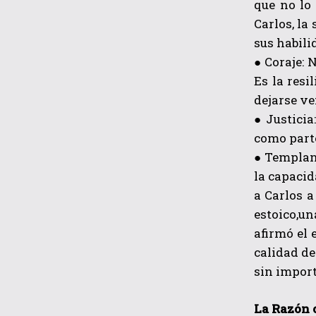
que no lo 
Carlos, la
sus habili
● Coraje: 
Es la resi
dejarse ve
● Justici
como parte
● Templanz
la capacid
a Carlos a
estoico,un
afirmó el 
calidad de
sin import
La Razón 