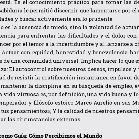
está. Es el conocimiento práctico para tomar las de
 sabiduría le permitió discernir que lamentarse por el
dades y buscar activamente era lo prudente.
No es la ausencia de miedo, sino la voluntad de actua
liencia para enfrentar las dificultades y el dolor co
ncer por el temor a la incertidumbre y al lanzarse a c
a: Actuar con equidad, honestidad y benevolencia ha
 de una comunidad universal. Implica hacer lo que es 
a: El autocontrol sobre nuestros deseos, impulsos y
ad de resistir la gratificación instantánea en favor 
 mantener la disciplina en su búsqueda de empleo, e
a vida virtuosa es, por definición, una vida buena y f
emperador y filósofo estoico Marco Aurelio en sus Me
 tus pensamientos»; Y la calidad de nuestros pensami
ar las circunstancias externas.
como Guía: Cómo Percibimos el Mundo