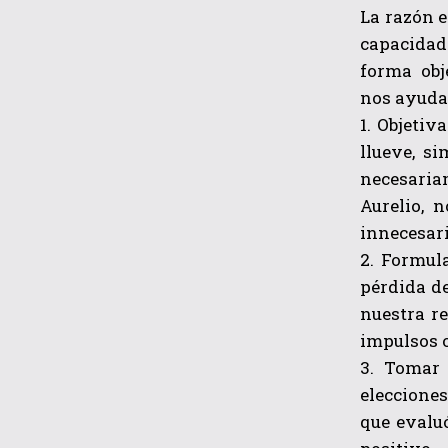
La razón e
capacidad
forma obj
nos ayuda 
1. Objetiv
llueve, s
necesaria
Aurelio, 
innecesari
2. Formul
pérdida d
nuestra re
impulsos o
3. Tomar 
elecciones
que evalu