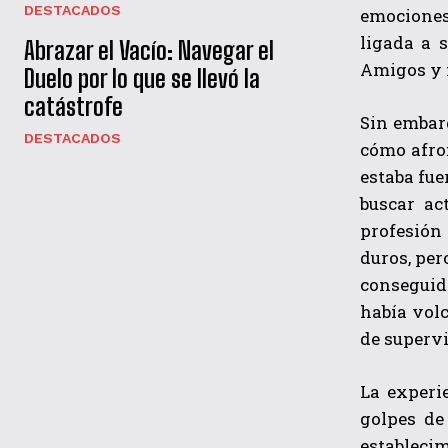
DESTACADOS
emociones
ligada a 
Abrazar el Vacío: Navegar el
Amigos y f
Duelo por lo que se llevó la
catástrofe
Sin embarg
DESTACADOS
cómo afron
estaba fue
buscar ac
profesión 
duros, per
conseguido
había volc
de supervi
La experi
golpes de
establecim