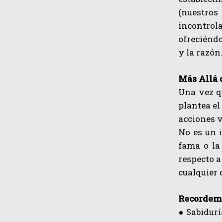
(nuestros
incontrol
ofreciéndo
y la razón
Más Allá 
Una vez q
plantea el
acciones v
No es un i
fama o la
respecto a 
cualquier 
Recordemo
● Sabidurí