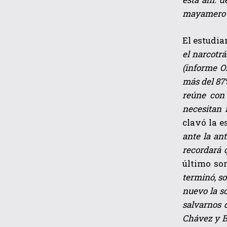
mayamero a
El estudia
el narcotr
(informe O
más del 87
reúne con 
necesitan 
clavó la e
ante la an
recordará 
último so
terminó, so
nuevo la s
salvarnos 
Chávez y B