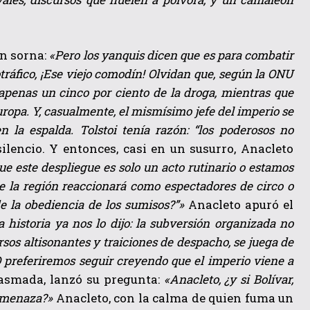
on sorna:
«Pero los yanquis dicen que es para combatir
tráfico, ¡Ese viejo comodín! Olvidan que, según la ONU
apenas un cinco por ciento de la droga, mientras que
opa. Y, casualmente, el mismísimo jefe del imperio se
la espalda. Tolstoi tenía razón: “los poderosos no
lencio. Y entonces, casi en un susurro, Anacleto
ue este despliegue es solo un acto rutinario o estamos
ue la región reaccionará como espectadores de circo o
de la obediencia de los sumisos?”»
Anacleto apuró el
a historia ya nos lo dijo: la subversión organizada no
rsos altisonantes y traiciones de despacho, se juega de
O preferiremos seguir creyendo que el imperio viene a
iasmada, lanzó su pregunta:
«Anacleto, ¿y si Bolívar,
 amenaza?»
Anacleto, con la calma de quien fuma un