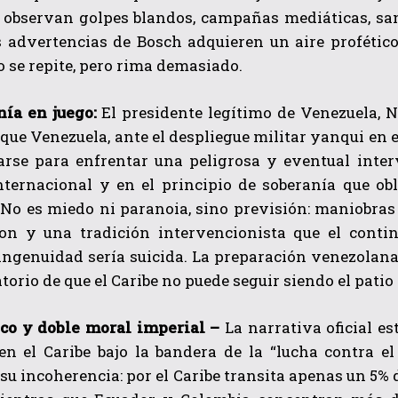
 observan golpes blandos, campañas mediáticas, san
s advertencias de Bosch adquieren un aire profético
o se repite, pero rima demasiado.
nía en juego:
El presidente legítimo de Venezuela, 
que Venezuela, ante el despliegue militar yanqui en el
arse para enfrentar una peligrosa y eventual inte
nternacional y en el principio de soberanía que ob
. No es miedo ni paranoia, sino previsión: maniobras
n y una tradición intervencionista que el contin
ingenuidad sería suicida. La preparación venezolana
torio de que el Caribe no puede seguir siendo el pati
ico y doble moral imperial –
La narrativa oficial es
 en el Caribe bajo la bandera de la “lucha contra e
u incoherencia: por el Caribe transita apenas un 5% 