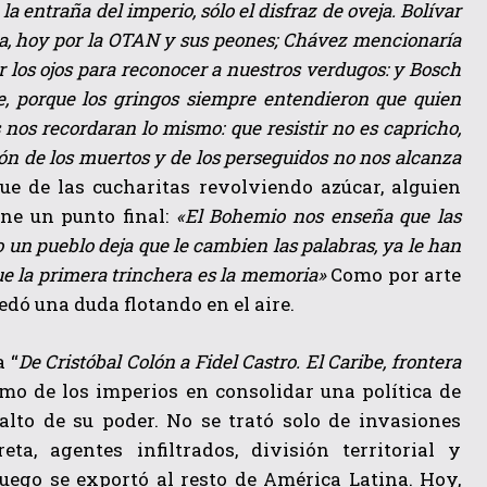
 entraña del imperio, sólo el disfraz de oveja. Bolívar
nza, hoy por la OTAN y sus peones; Chávez mencionaría
r los ojos para reconocer a nuestros verdugos: y Bosch
be, porque los gringos siempre entendieron que quien
s nos recordaran lo mismo: que resistir no es capricho,
ón de los muertos y de los perseguidos no nos alcanza
ue de las cucharitas revolviendo azúcar, alguien
one un punto final:
«El Bohemio nos enseña que las
un pueblo deja que le cambien las palabras, ya le han
ue la primera trinchera es la memoria»
Como por arte
edó una duda flotando en el aire.
 “
De Cristóbal Colón a Fidel Castro. El Caribe, frontera
imo de los imperios en consolidar una política de
alto de su poder. No se trató solo de invasiones
ta, agentes infiltrados, división territorial y
luego se exportó al resto de América Latina. Hoy,