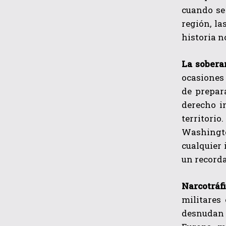
cuando se
región, la
historia n
La sobera
ocasiones 
de prepar
derecho i
territorio
Washingto
cualquier 
un recorda
Narcotráf
militares
desnudan s