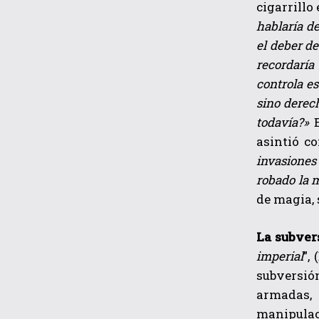
cigarrillo
hablaría d
el deber de
recordaría
controla es
sino derech
todavía?»
asintió c
invasiones
robado la m
de magia, 
La subver
imperial
”,
subversió
armadas, 
manipulaci