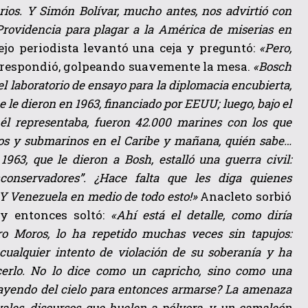
rios. Y Simón Bolívar, mucho antes, nos advirtió con
Providencia para plagar a la América de miserias en
ejo periodista levantó una ceja y preguntó:
«Pero,
respondió, golpeando suavemente la mesa
.
«Bosch
, el laboratorio de ensayo para la diplomacia encubierta,
ue le dieron en 1963, financiado por EEUU; luego, bajo el
él representaba,
fueron 42.000 marines con los que
cos y submarinos en el Caribe y mañana, quién sabe…
963, que le dieron a Bosh, estalló una guerra civil:
conservadores”.
¿Hace falta que les diga quienes
¡Y Venezuela en medio de todo esto!»
Anacleto sorbió
, y entonces soltó:
«Ahí está el detalle, como diría
ro Moros, lo ha repetido muchas veces sin tapujos:
cualquier intento de violación de su soberanía y ha
cerlo. No lo dice como un capricho, sino como una
 cayendo del cielo para entonces armarse? La amenaza
vales, discursos que huelen a pólvora, y un camaleón