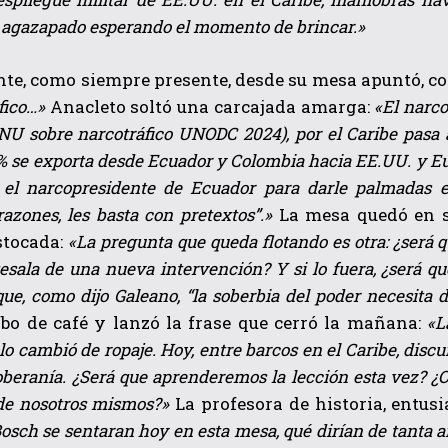
gazapado esperando el momento de brincar.»
nte, como siempre presente, desde su mesa apuntó, c
áfico…»
Anacleto soltó una carcajada amarga:
«El narco
NU sobre narcotráfico UNODC 2024), por el Caribe pasa 
% se exporta desde Ecuador y Colombia hacia EE.UU. y Eur
el narcopresidente de Ecuador para darle palmadas en 
razones, les basta con pretextos”.»
La mesa quedó en si
stocada:
«La pregunta que queda flotando es otra: ¿será q
tesala de una nueva intervención? Y si lo fuera, ¿será q
que, como dijo Galeano, “la soberbia del poder necesita 
rbo de café y lanzó la frase que cerró la mañana:
«L
lo cambió de ropaje. Hoy, entre barcos en el Caribe, discu
oberanía. ¿Será que aprenderemos la lección esta vez? ¿
de nosotros mismos?»
La profesora de historia, entus
osch se sentaran hoy en esta mesa, qué dirían de tanta