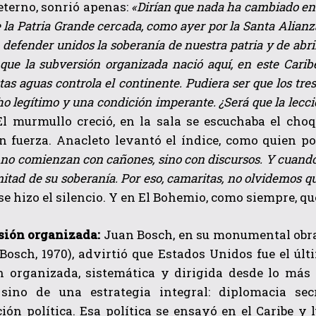
 eterno, sonrió apenas:
«Dirían que nada ha cambiado en la
e la Patria Grande cercada, como ayer por la Santa Alia
 defender unidos la soberanía de nuestra patria y de abri
 que la subversión organizada nació aquí, en este Cari
tas aguas controla el continente. Pudiera ser que los tre
o legítimo y una condición imperante. ¿Será que la lecci
El murmullo creció, en la sala se escuchaba el choq
on fuerza. Anacleto levantó el índice, como quien p
 no comienzan con cañones, sino con discursos. Y cuando 
itad de su soberanía. Por eso, camaritas, no olvidemos q
se hizo el silencio. Y en El Bohemio, como siempre, qu
sión organizada:
Juan Bosch, en su monumental obra
 (Bosch, 1970),
advirtió que Estados Unidos fue el últ
n organizada, sistemática y dirigida desde lo más 
sino de una estrategia integral: diplomacia secre
ón política. Esa política se ensayó en el Caribe y 