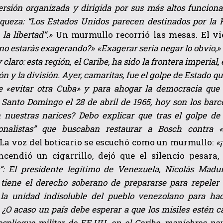
ersión organizada y dirigida por sus más altos funciona
nqueza: “Los Estados Unidos parecen destinados por la 
la libertad”.»
Un murmullo recorrió las mesas. El vi
no estarás exagerando?» «Exagerar sería negar lo obvio,»
 claro: esta región, el Caribe, ha sido la frontera imperial
ción y la división. Ayer, camaritas, fue el golpe de Estado q
e «evitar otra Cuba» y
para ahogar la democracia que 
 Santo Domingo el 28 de abril de 1965, hoy son los bar
QUIERO SUSCRIBIRME
 nuestras narices? Debo explicar que tras el golpe de 1
He leído y acepto las
Política de privacidad
.
ionalistas” que buscaban restaurar a Bosch contra «
La voz del boticario se escuchó como un murmullo:
«
encendió un cigarrillo, dejó que el silencio pesara
s”: El presidente legítimo de Venezuela, Nicolás Madu
tiene el derecho soberano de prepararse para repeler 
la unidad indisoluble del pueblo venezolano para ha
. ¿O acaso un país debe esperar a que los misiles estén
despliegue militar de EE.UU. en el Caribe, maniobras na