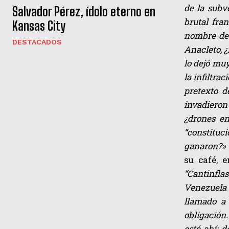
de la subv
Salvador Pérez, ídolo eterno en
brutal fra
Kansas City
nombre de 
DESTACADOS
Anacleto, ¿
lo dejó muy
la infiltra
pretexto d
invadieron
¿drones en
“constituc
ganaron?
»
su café, 
“Cantinfla
Venezuela 
llamado a 
obligación
está ahí: 