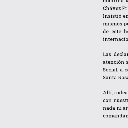
doctrina 
Chávez Frí
Insistió e
mismos pol
de este h
internacio
Las decla
atención s
Social, a 
Santa Rosa
Allí, rode
con nuestr
nada ni a
comandant