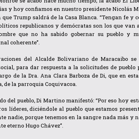
Monroe se acabó hace mucho tiempo; la acabó El Libe
as y hoy confiamos en nuestro presidente Nicolás Ma
n que Trump saldrá de la Casa Blanca. “Tengan fe y 
íticos republicanos y demócratas son los que van a 
ombre que no ha sabido gobernar su pueblo y mu
nal coherente”.
raciones del Alcalde Bolivariano de Maracaibo s
ocial, para dar respuesta a la solicitudes de pueblo
cargo de la Dra. Ana Clara Barboza de Di, que en esta
, de la parroquia Coquivacoa.
ado del pueblo, Di Martino manifestó: “Por eso hoy est
os líderes, diciéndole al pueblo que estamos presen
nte nadie, porque tenemos en la sangre nada más y n
e eterno Hugo Chávez”.