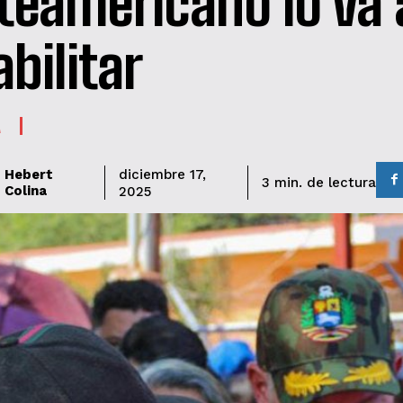
teamericano lo va 
abilitar
A
Hebert
diciembre 17,
de lectura
3
min.
Colina
2025