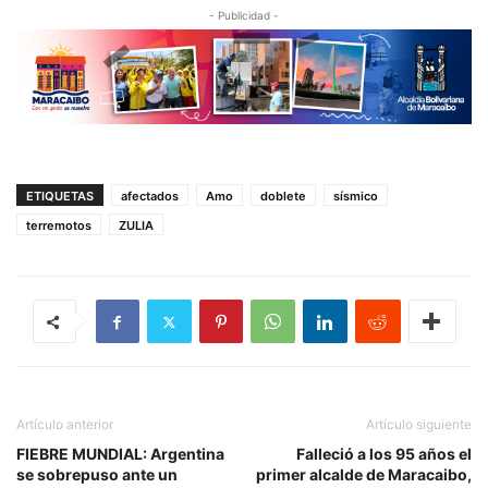
- Publicidad -
ETIQUETAS
afectados
Amo
doblete
sísmico
terremotos
ZULIA
Artículo anterior
Artículo siguiente
FIEBRE MUNDIAL: Argentina
Falleció a los 95 años el
se sobrepuso ante un
primer alcalde de Maracaibo,