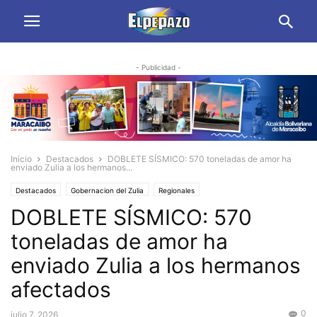
- Publicidad -
Inicio
Destacados
DOBLETE SÍSMICO: 570 toneladas de amor ha
enviado Zulia a los hermanos...
Destacados
Gobernacion del Zulia
Regionales
DOBLETE SÍSMICO: 570
toneladas de amor ha
enviado Zulia a los hermanos
afectados
0
julio 7, 2026