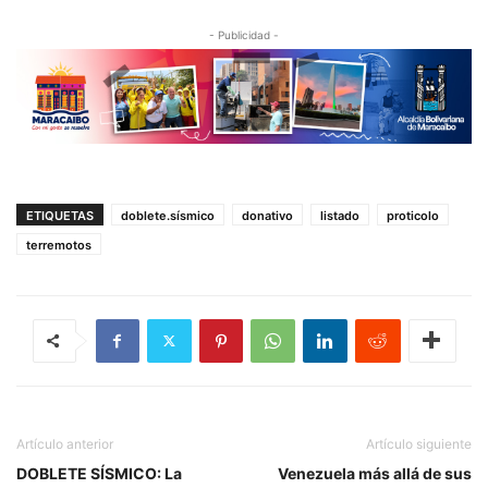
- Publicidad -
ETIQUETAS
doblete.sísmico
donativo
listado
proticolo
terremotos
Artículo anterior
Artículo siguiente
DOBLETE SÍSMICO: La
Venezuela más allá de sus