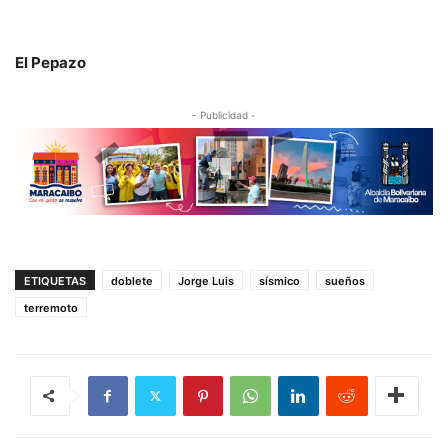
El Pepazo
- Publicidad -
ETIQUETAS
doblete
Jorge Luis
sísmico
sueños
terremoto