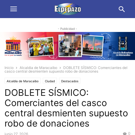
- Publicidad -
Inicio
Alcaldia de Maracaibo
DOBLETE SÍSMICO: Comerciantes del
casco central desmienten supuesto robo de donaciones
Alcaldia de Maracaibo
Ciudad
Destacados
DOBLETE SÍSMICO:
Comerciantes del casco
central desmienten supuesto
robo de donaciones
0
junio 27, 2026