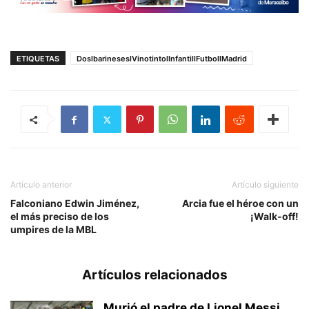
ETIQUETAS
DoslbarineseslVinotintolInfantillFutbollMadrid
Artículo anterior
Artículo siguiente
Falconiano Edwin Jiménez,
Arcia fue el héroe con un
el más preciso de los
¡Walk-off!
umpires de la MBL
Artículos relacionados
Murió el padre de Lionel Messi