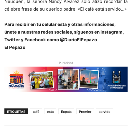
Neuquén, la señora Nancy Álvarez sólo atizó recordar la
célebre frase de su querido padre: «El café está servido…»
Para recibir en tu celular esta y otras informacio
nes,
únete a nuestras redes sociales, síguenos en Instagram,
Twitter y Facebook como @DiarioElPepazo
El Pepazo
- Publicidad -
ETIQUETAS
café
está
Expats
Premier
servido