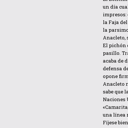
un día cua
impresos: 
la Faja de
la parsimo
Anacleto,
El pichón 
pasillo. T
acaba de d
defensa de
opone firm
Anacleto n
sabe que l
Naciones U
«Camarita,
una línea 
Fíjese bie