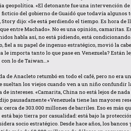
ia geopolítica. «El detonante fue una intervención de
ficticio del gobierno de Guaidó que todavía algunos 
, Story dijo: «Se está perdiendo el tiempo. Es hora de 
que entre Machado». No es una opinión, camaritas. E
idos habla así, no está pidiendo, está condicionando
io, fiel a su papel de ingenuo estratégico, movió la cab
a le importa tanto lo que pase en Venezuela? Están le
 con lo de Taiwan…»
da de Anacleto retumbó en todo el café, pero no era un
e sueltan los viejos cuando ven a un niño confundir l
a de intereses. «Camarita, China no está lejos de na
 dijo pausadamente «Venezuela tiene las mayores res
a: cerca de 303.000 millones de barriles. Eso es más q
 está bajo tierra por casualidad: está bajo la protecci
idera socio estratégico. Desde hace años, los bancos