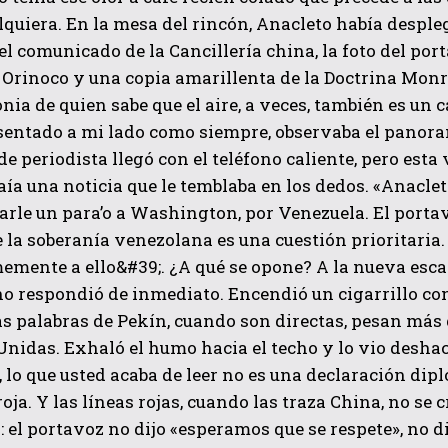
lquiera. En la mesa del rincón, Anacleto había desple
el comunicado de la Cancillería china, la foto del po
l Orinoco y una copia amarillenta de la Doctrina Monr
nia de quien sabe que el aire, a veces, también es un 
 sentado a mi lado como siempre, observaba el panor
de periodista llegó con el teléfono caliente, pero esta
raía una noticia que le temblaba en los dedos. «Anaclet
arle un para’o a Washington, por Venezuela. El portav
 la soberanía venezolana es una cuestión prioritaria.
emente a ello&#39;. ¿A qué se opone? A la nueva escal
o respondió de inmediato. Encendió un cigarrillo co
as palabras de Pekín, cuando son directas, pesan más
nidas. Exhaló el humo hacia el techo y lo vio deshac
 lo que usted acaba de leer no es una declaración dipl
roja. Y las líneas rojas, cuando las traza China, no se
n: el portavoz no dijo «esperamos que se respete», no d