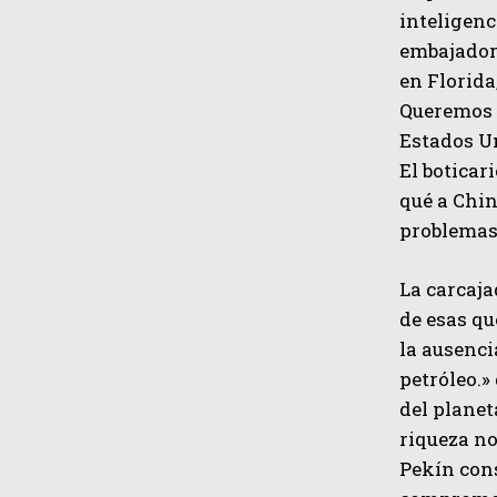
inteligenc
embajador 
en Florida
Queremos 
Estados Un
El boticar
qué a Chin
problemas
La carcaja
de esas qu
la ausenci
petróleo.»
del planet
riqueza no
Pekín cons