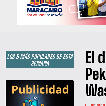
El 
LOS 5 MÁS POPULARES DE ESTA
SEMANA
Pek
Was
OPINION