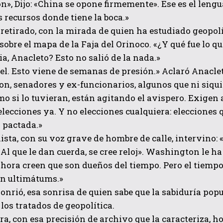
», Dijo: «China se opone firmemente». Ese es el lengu
s recursos donde tiene la boca.»
 retirado, con la mirada de quien ha estudiado geopolí
 sobre el mapa de la Faja del Orinoco. «¿Y qué fue lo q
a, Anacleto? Esto no salió de la nada.»
el. Esto viene de semanas de presión.» Aclaró Anacl
, senadores y ex-funcionarios, algunos que ni siquie
o si lo tuvieran, están agitando el avispero. Exigen
lecciones ya. Y no elecciones cualquiera: elecciones 
 pactada.»
lista, con su voz grave de hombre de calle, intervino:
«Al que le dan cuerda, se cree reloj». Washington le ha
ahora creen que son dueños del tiempo. Pero el tiempo
n ultimátums.»
onrió, esa sonrisa de quien sabe que la sabiduría pop
los tratados de geopolítica.
ra, con esa precisión de archivo que la caracteriza, h