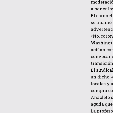
moderación
a poner lo
El coronel
se inclinó
advertenci
«No, coron
Washington
actúan com
convocar e
transición
El sindica
un dicho: 
locales y 
compra co
Anacleto s
aguda que 
La profeso