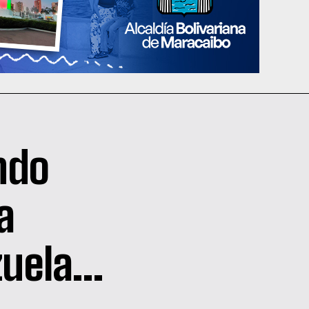
ndo
a
zuela…