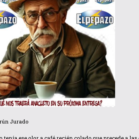
QUIERO SUSCRIBIRME
He leído y acepto las
Política de privacidad
.
rún Jurado
 tenía ese olor a café recién colado que precede a las