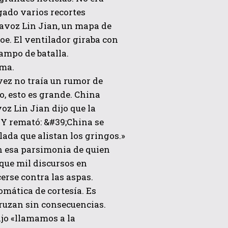
gado varios recortes
rtavoz Lin Jian, un mapa de
oe. El ventilador giraba con
campo de batalla.
ama.
 vez no traía un rumor de
o, esto es grande. China
oz Lin Jian dijo que la
 Y remató: &#39;China se
ada que alistan los gringos.»
n esa parsimonia de quien
 que mil discursos en
erse contra las aspas.
omática de cortesía. Es
 cruzan sin consecuencias.
ijo «llamamos a la