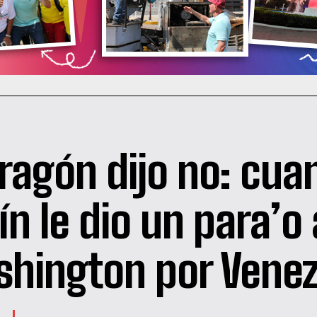
dragón dijo no: cua
ín le dio un para’o 
hington por Vene