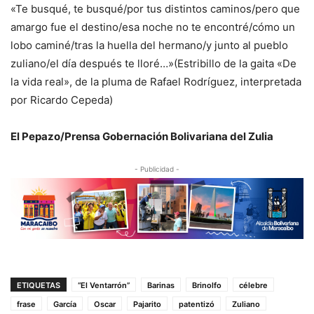
«Te busqué, te busqué/por tus distintos caminos/pero que
amargo fue el destino/esa noche no te encontré/cómo un
lobo caminé/tras la huella del hermano/y junto al pueblo
zuliano/el día después te lloré…»(Estribillo de la gaita «De
la vida real», de la pluma de Rafael Rodríguez, interpretada
por Ricardo Cepeda)
El Pepazo/Prensa Gobernación Bolivariana del Zulia
- Publicidad -
ETIQUETAS
“El Ventarrón”
Barinas
Brinolfo
célebre
frase
García
Oscar
Pajarito
patentizó
Zuliano