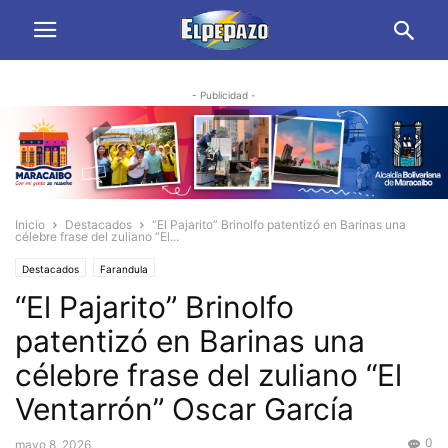
- Publicidad -
Inicio
Destacados
“El Pajarito” Brinolfo patentizó en Barinas una
célebre frase del zuliano “El...
Destacados
Farandula
“El Pajarito” Brinolfo
patentizó en Barinas una
célebre frase del zuliano “El
Ventarrón” Oscar García
0
mayo 8, 2026