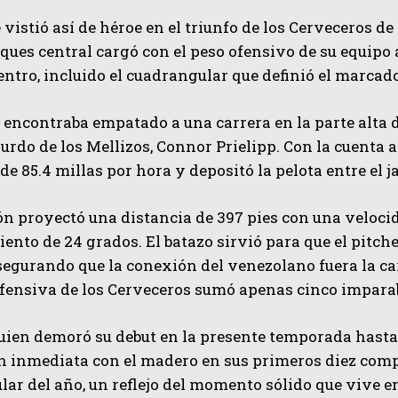
 vistió así de héroe en el triunfo de los Cerveceros d
ues central cargó con el peso ofensivo de su equipo 
entro, incluido el cuadrangular que definió el marcado
e encontraba empatado a una carrera en la parte alta 
urdo de los Mellizos, Connor Prielipp. Con la cuenta a
de 85.4 millas por hora y depositó la pelota entre el j
QUIERO SUSCRIBIRME
n proyectó una distancia de 397 pies con una velocid
He leído y acepto las
Política de privacidad
.
ento de 24 grados. El batazo sirvió para que el pitc
segurando que la conexión del venezolano fuera la ca
ofensiva de los Cerveceros sumó apenas cinco impara
quien demoró su debut en la presente temporada hast
n inmediata con el madero en sus primeros diez comp
ar del año, un reflejo del momento sólido que vive en 