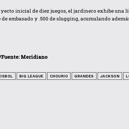
ayecto inicial de diez juegos, el jardinero exhibe una 
e de embasado y .500 de slugging, acumulando además
‎‎Fuente: Meridiano
ÉISBOL
BIG LEAGUE
CHOURIO
GRANDES
JACKSON
L