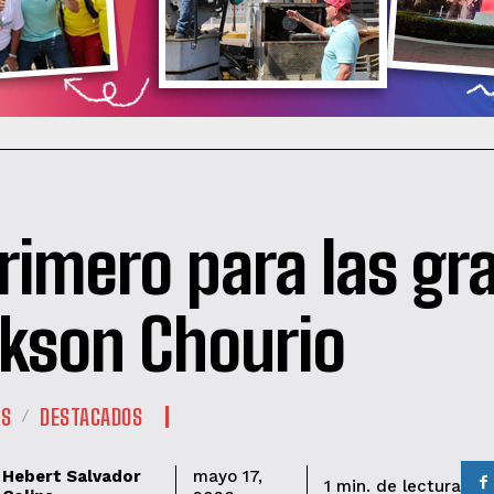
primero para las gr
kson Chourio
ES
DESTACADOS
Hebert Salvador
mayo 17,
de lectura
1
min.