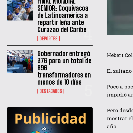
FINAL MUNDIAL
SENIOR: Coquivacoa
de Latinoamérica a
repartir leña ante
Curazao del Caribe
DEPORTES
Gobernador entregó
Hebert Col
376 para un total de
896
El zuliano
transformadores en
menos de 10 días
Poco a poc
DESTACADOS
impidiò a
Pero desde
mostrar e
año.