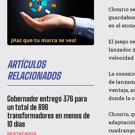
Chourio se
guardabosq
en el encu
El juego s
lanzador z
velocidad 
ARTÍCULOS
La conexió
RELACIONADOS
de lanzami
ventaja, a
Gobernador entregó 376 para
donde la 
un total de 896
Chourio, 
transformadores en menos de
adaptació
10 días
cuadrangul
DESTACADOS