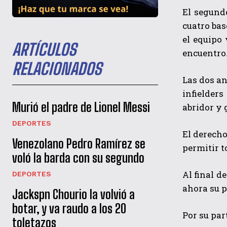
El segund
cuatro bas
el equipo 
ARTÍCULOS
encuentro
RELACIONADOS
Las dos an
infielder
Murió el padre de Lionel Messi
abridor y 
DEPORTES
El derecho
Venezolano Pedro Ramírez se
permitir t
voló la barda con su segundo
Al final d
DEPORTES
ahora su 
Jackspn Chourio la volvió a
botar, y va raudo a los 20
Por su par
toletazos