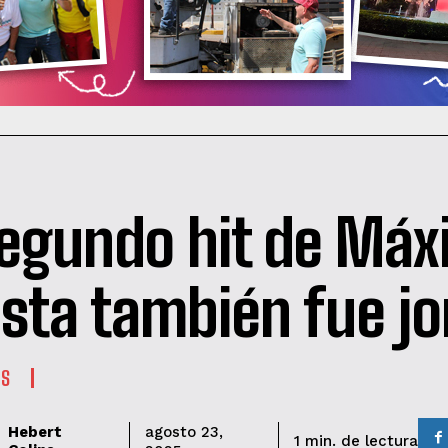
segundo hit de Má
sta también fue j
ES
Hebert
agosto 23,
de lectura
1
min.