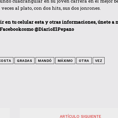
undo cuadrangular en su joven carrera en el mejor b
 veces al plato, con dos hits, sus dos jonrones.
ir en tu celular esta y otras informacio
nes, únete a 
 Facebook
como @DiarioElPepazo
COSTA
GRADAS
MANDÓ
MÁXIMO
OTRA
VEZ
ARTÍCULO SIGUIENTE