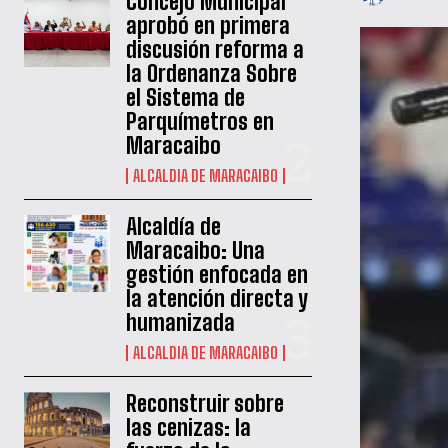
‎Concejo Municipal
aprobó en primera
discusión reforma a
la Ordenanza Sobre
el Sistema de
Parquímetros en
Maracaibo
ALCALDIA DE MARACAIBO
Alcaldía de
Maracaibo: Una
gestión enfocada en
la atención directa y
humanizada
ALCALDIA DE MARACAIBO
Reconstruir sobre
las cenizas: la