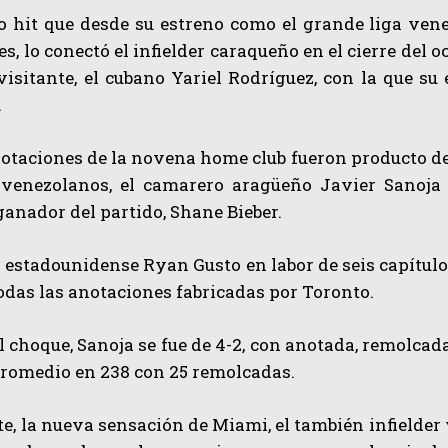
o hit que desde su estreno como el grande liga ven
es, lo conectó el infielder caraqueño en el cierre del o
visitante, el cubano Yariel Rodríguez, con la que s
.
otaciones de la novena home club fueron producto de
s venezolanos, el camarero aragüeño Javier Sanoja 
ganador del partido, Shane Bieber.
QUIERO SUSCRIBIRME
He leído y acepto las
Política de privacidad
.
 estadounidense Ryan Gusto en labor de seis capítulos
odas las anotaciones fabricadas por Toronto.
el choque, Sanoja se fue de 4-2, con anotada, remolca
promedio en 238 con 25 remolcadas.
te, la nueva sensación de Miami, el también infielder 