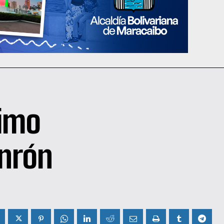
ximo
onrón