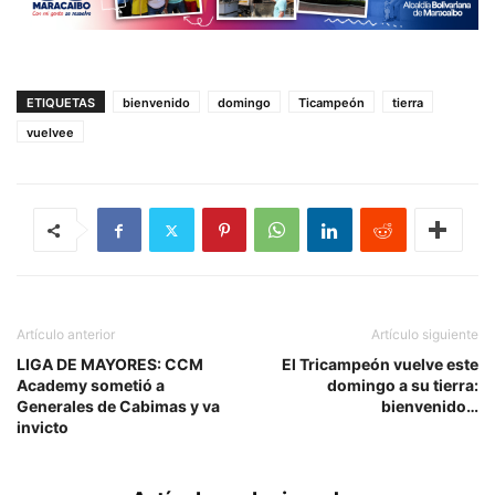
ETIQUETAS
bienvenido
domingo
Ticampeón
tierra
vuelvee
Artículo anterior
Artículo siguiente
LIGA DE MAYORES: CCM
El Tricampeón vuelve este
Academy sometió a
domingo a su tierra:
Generales de Cabimas y va
bienvenido…
invicto