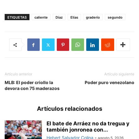
ETIQUETAS
caliente
Díaz
Elías
graderío
segundo
Artículo anterior
Artículo siguiente
MLB: El poder criollo la
Poder puro venezolano
devora con 75 maderazos
Artículos relacionados
El bate de Arráez no da tregua y
también jonronea con...
Hebert Salvador Colina
-
agosto 5, 2026