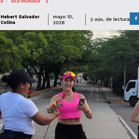
Hebert Salvador
mayo 10,
de lectura
2
min.
Colina
2026