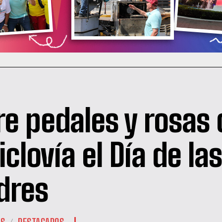
re pedales y rosas 
iclovía el Día de las
dres
ES
DESTACADOS