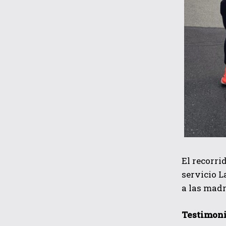
El recorri
servicio L
a las madr
Testimoni