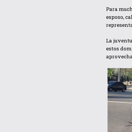
Para mucha
esposo, ca
representa
La juventu
estos domi
aprovechan