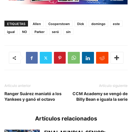
ETIQUETAS
Allen
Cooperstown
Dick
domingo
este
igual
NO
Parker
será
sin
Artículo anterior
Artículo siguiente
Ranger Suárez maniató a los
CCM Academy se vengó de
Yankees y ganó el octavo
Billy Bean e iguala la serie
Artículos relacionados