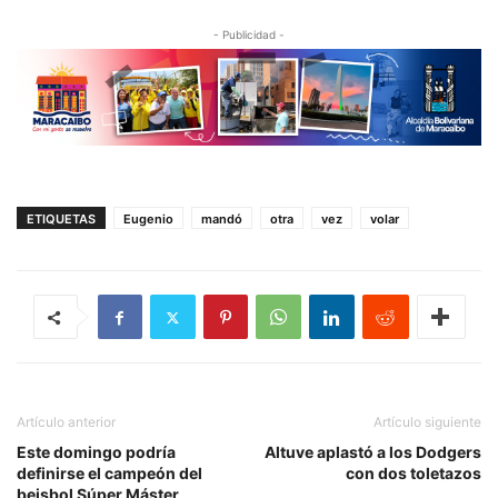
- Publicidad -
ETIQUETAS
Eugenio
mandó
otra
vez
volar
Artículo anterior
Artículo siguiente
Este domingo podría
Altuve aplastó a los Dodgers
definirse el campeón del
con dos toletazos
beisbol Súper Máster