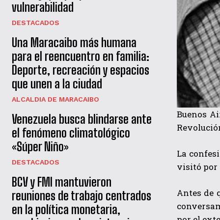
vulnerabilidad
DESTACADOS
Una Maracaibo más humana
para el reencuentro en familia:
Deporte, recreación y espacios
que unen a la ciudad
ALCALDIA DE MARACAIBO
Buenos Air
Venezuela busca blindarse ante
Revolución
el fenómeno climatológico
«Súper Niño»
La confesi
DESTACADOS
visitó por
BCV y FMI mantuvieron
Antes de q
reuniones de trabajo centrados
conversam
en la política monetaria,
por el exte