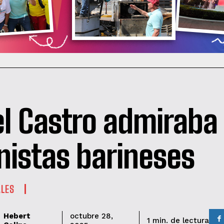
el Castro admiraba
nistas barineses
ALES
Hebert
octubre 28,
de lectura
1
min.