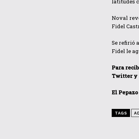
latitudes 
Noval reve
Fidel Cast
Se refirió
Fidel le a
Para recib
Twitter y
El Pepazo
TAGS
A