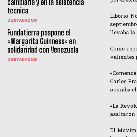
cambiaria y en la asistencia
técnica
Liborio N
DESTACADOS
septiembre
Fundatierra pospone el
llevaba la
«Margarita Guinness» en
Como repo
solidaridad con Venezuela
valientes 
DESTACADOS
«Comencé 
Carlos Fra
operaba cl
«La Revolu
asaltaron 
El Movimi