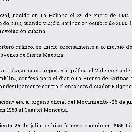
oval, nacido en La Habana el 29 de enero de 1934 
 de 2012, cuando viajó a Barinas en octubre de 2000, 
 revolución cubana.
rtero gráfico, se inició precisamente a principio d
jóvenes de Sierra Maestra.
QUIERO SUSCRIBIRME
a trabajar como reportero gráfico el 2 de enero de 
He leído y acepto las
Política de privacidad
.
nklin», confesó para el diario La Prensa de Barinas a
andestinamente contra el entonces dictador Fulgenci
ción» era el órgano oficial del Movimiento «26 de j
en 1953 al Cuartel Moncada.
ento 26 de julio se hizo famoso cuando en 1955 Fide