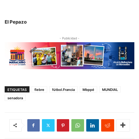
El Pepazo
- Publicidad -
ETIQUETAS
fiebre
fútbol.Francia
Mbppé
MUNDIAL
senadora