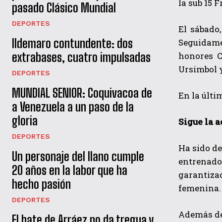
la sub 15 
pasado Clásico Mundial
DEPORTES
El sábado
Ildemaro contundente: dos
Seguidame
honores C
extrabases, cuatro impulsadas
Ursimbol 
DEPORTES
MUNDIAL SENIOR: Coquivacoa de
En la últi
a Venezuela a un paso de la
gloria
Sigue la a
DEPORTES
Ha sido de
Un personaje del llano cumple
entrenado
20 años en la labor que ha
garantiza
hecho pasión
femenina.
DEPORTES
Además de 
El bate de Arráez no da tregua y