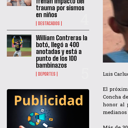
frenan impacto del
trauma por sismos
en niños
DESTACADOS
William Contreras la
botó, llegó a 400
anotadas y está a
punto de los 100
bambinazos
Luis Carl
DEPORTES
El próxim
Concha de 
honor al 
medianos 
Más de 30