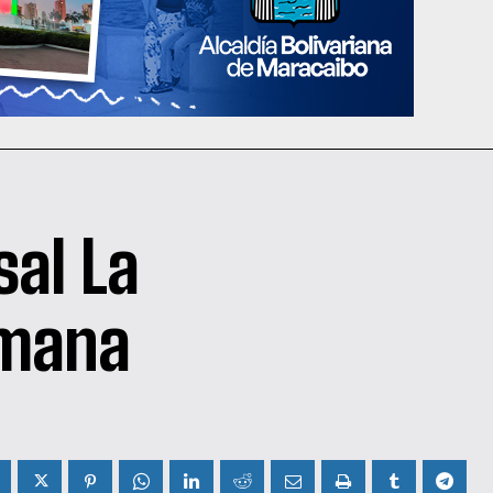
sal La
emana