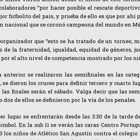
colaboradores “por hacer posible el rescate deporti
jor futbolito del país, y prueba de ello es que por ah
ión nacional que se coronó campeona del mundo en Mé
 organizador que “esto se ha tratado de un torneo, 
s de la fraternidad, igualdad, equidad de géneros, 
 por el alto nivel de competencia mostrado por los niñ
QUIERO SUSCRIBIRME
anterior se realizaron las semifinales en las categor
He leído y acepto las
Política de privacidad
.
 se dieron los cruces para definir tercero y cuarto luga
Y las finales serán el sábado. Valga decir que las s
o dos de ellos se definieron por la vía de los penales.
cer lugar se enfrentarán desde las 3:30 de la tarde de
imbol. En la sub 11 se verán las caras Centro Portug
13 los niños de Atlético San Agustín contra el colegio