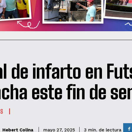
al de infarto en Fut
cha este fin de s
ES
de lectura
Hebert Colina
3
min.
mayo 27, 2025