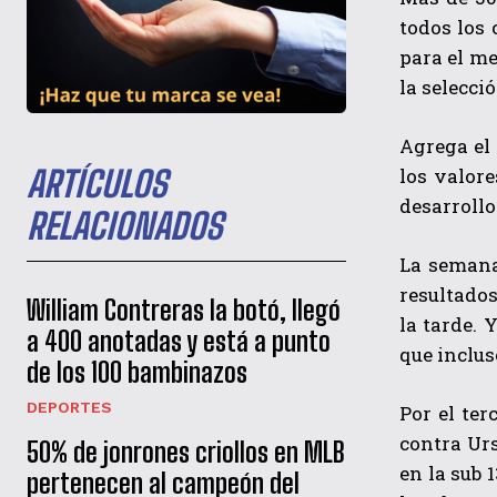
todos los 
para el me
la selecc
Agrega el
los valore
ARTÍCULOS
desarrollo
RELACIONADOS
La semana 
resultados,
William Contreras la botó, llegó
la tarde. 
a 400 anotadas y está a punto
que inclus
de los 100 bambinazos
DEPORTES
Por el ter
contra Urs
50% de jonrones criollos en MLB
en la sub 
pertenecen al campeón del