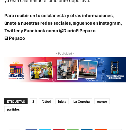
ya está calentando el ambiente deportivo.
Para recibir en tu celular esta y otras informaciones,
únete a nuestras redes sociales, síguenos en Instagram,
Twitter y Facebook como @DiarioElPepazo
El Pepazo
- Publicidad -
ETIQUETAS
3
fútbol
inicia
La Concha
menor
partidos