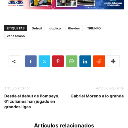
ETIQUETAS
Detroit
duplicó
Gleyber
TRIUNFO
venezolano
Artículo anterior
Artículo siguiente
Desde el debut de Pompeyo,
Gabriel Moreno a lo grande
61 zulianos han jugado en
grandes ligas
Artículos relacionados