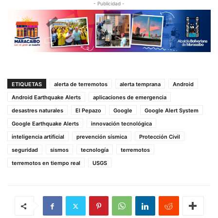
- Publicidad -
ETIQUETAS
alerta de terremotos
alerta temprana
Android
Android Earthquake Alerts
aplicaciones de emergencia
desastres naturales
El Pepazo
Google
Google Alert System
Google Earthquake Alerts
innovación tecnológica
inteligencia artificial
prevención sísmica
Protección Civil
seguridad
sismos
tecnología
terremotos
terremotos en tiempo real
USGS