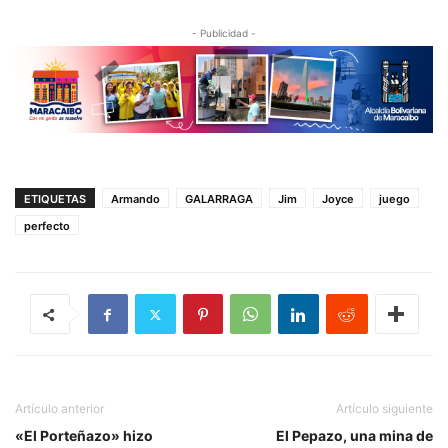
- Publicidad -
ETIQUETAS
Armando
GALARRAGA
Jim
Joyce
juego
perfecto
Artículo anterior
Artículo siguiente
«El Porteñazo» hizo
El Pepazo, una mina de