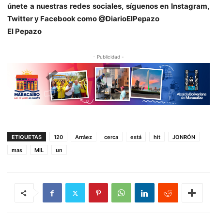
únete a nuestras redes sociales, síguenos en Instagram,
Twitter y Facebook como @DiarioElPepazo
El Pepazo
- Publicidad -
ETIQUETAS
120
Arráez
cerca
está
hit
JONRÓN
mas
MIL
un