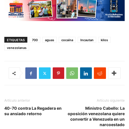
ETIQUETAS
700
aguas
cocaína
Incautan
kilos
venezolanas
Artículo anterior
Artículo siguiente
40-70 contra La Regadera en
Ministro Cabello: La
su ansiado retorno
oposición venezolana quiere
convertir a Venezuela en un
narcoestado