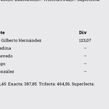
te
Div
 Gilberto Hernández
123,07
edina
–
uevedo
–
ugo
–
onzález
–
. Exacta: 387,85. Trifecta: 464,56. Superfecta: