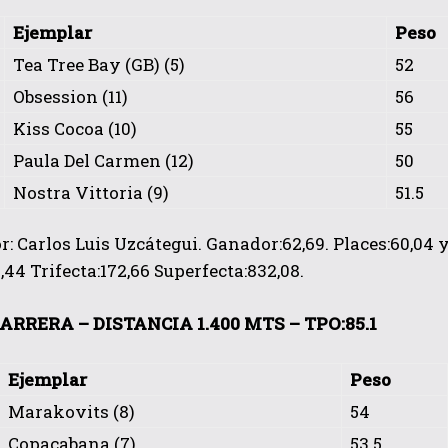
Ejemplar
Peso
Tea Tree Bay (GB) (5)
52
Obsession (11)
56
Kiss Cocoa (10)
55
Paula Del Carmen (12)
50
Nostra Vittoria (9)
51.5
: Carlos Luis Uzcátegui. Ganador:62,69. Places:60,04 y 
,44 Trifecta:172,66 Superfecta:832,08.
ARRERA – DISTANCIA 1.400 MTS – TPO:85.1
Ejemplar
Peso
Marakovits (8)
54
Copacabana (7)
53.5