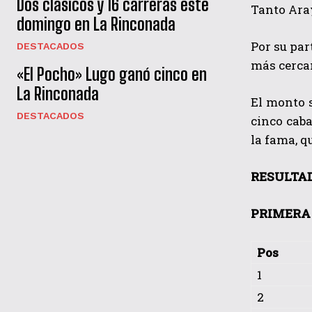
Dos clásicos y 16 carreras este
Tanto Aray
domingo en La Rinconada
Por su par
DESTACADOS
más cercan
«El Pocho» Lugo ganó cinco en
La Rinconada
El monto s
DESTACADOS
cinco caba
la fama, q
RESULTA
PRIMERA 
Pos
1
2