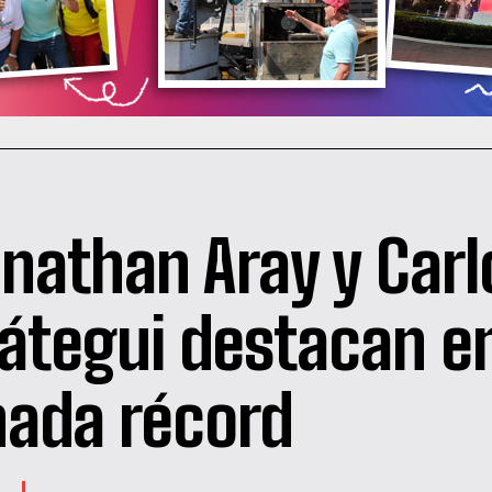
nathan Aray y Carl
átegui destacan e
nada récord