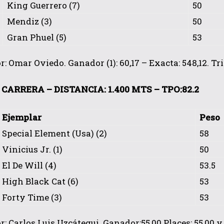
King Guerrero (7)
50
Mendiz (3)
50
Gran Phuel (5)
53
: Omar Oviedo. Ganador (1): 60,17 – Exacta: 548,12. Tri
CARRERA – DISTANCIA: 1.400 MTS – TPO:82.2
Ejemplar
Peso
Special Element (Usa) (2)
58
Vinicius Jr. (1)
50
El De Will (4)
53.5
High Black Cat (6)
53
Forty Time (3)
53
: Carlos Luis Uzcátegui. Ganador:55,00 Places: 55,00 y 4