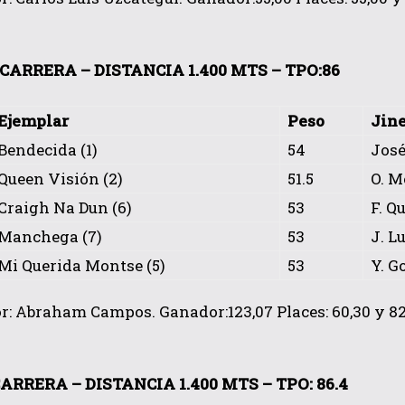
CARRERA – DISTANCIA 1.400 MTS – TPO:86
Ejemplar
Peso
Jine
Bendecida (1)
54
José
Queen Visión (2)
51.5
O. M
Craigh Na Dun (6)
53
F. Q
Manchega (7)
53
J. L
Mi Querida Montse (5)
53
Y. G
: Abraham Campos. Ganador:123,07 Places: 60,30 y 82,45
ARRERA – DISTANCIA 1.400 MTS – TPO: 86.4