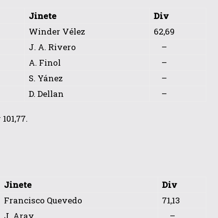
Jinete
Div
Winder Vélez
62,69
J. A. Rivero
–
A. Finol
–
S. Yánez
–
D. Dellan
–
101,77.
Jinete
Div
Francisco Quevedo
71,13
J. Aray
–