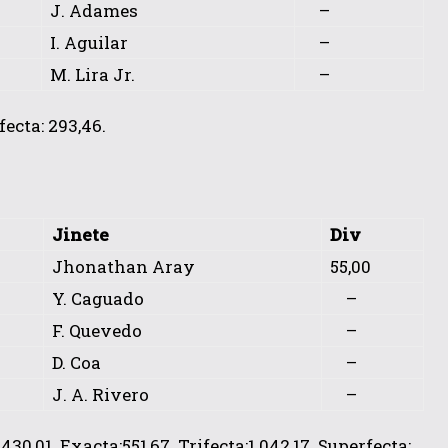
J. Adames
–
I. Aguilar
–
M. Lira Jr.
–
fecta: 293,46.
Jinete
Div
Jhonathan Aray
55,00
Y. Caguado
–
F. Quevedo
–
D. Coa
–
J. A. Rivero
–
30,01. Exacta:551,67. Trifecta:1.042,17. Superfecta: