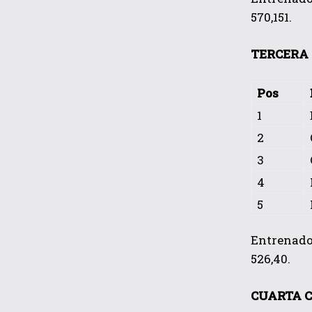
570,151.
TERCERA 
Pos
1
2
3
4
5
Entrenador
526,40.
CUARTA C