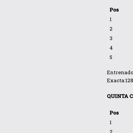
Pos
1
2
3
4
5
Entrenador
Exacta:128
QUINTA C
Pos
1
2