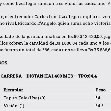
 como Uzcátegui sumaon tres victorias cadea uno. Ar
te, el entrenador
Carlos Luis Uzcátegui
amplía su vent
o rival,
Riccardo D’Angelo, quien suma ocho victoria
ellado de la jornada finalizó en Bs.80.342.420,00, ju
llos cobren la cantidad de Bs 1.880,04 cada uno y los
ue fueron un total de 566, cada uno se lleva Bs 75.886,6
QUIERO SUSCRIBIRME
DOS
He leído y acepto las
Política de privacidad
.
CARRERA – DISTANCIA1.400 MTS – TPO:84.4
Ejemplar
Peso
Tapit’s Tale (Usa) (0)
54
Visión (1)
54.5