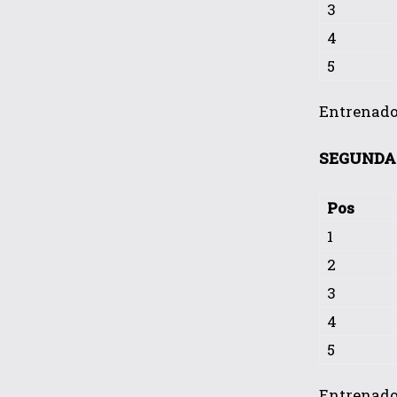
3
4
5
Entrenador
SEGUNDA 
Pos
1
2
3
4
5
Entrenador