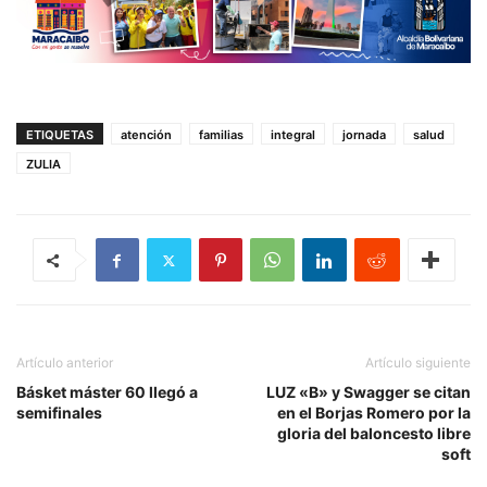
ETIQUETAS
atención
familias
integral
jornada
salud
ZULIA
Artículo anterior
Artículo siguiente
Básket máster 60 llegó a
LUZ «B» y Swagger se citan
semifinales
en el Borjas Romero por la
gloria del baloncesto libre
soft