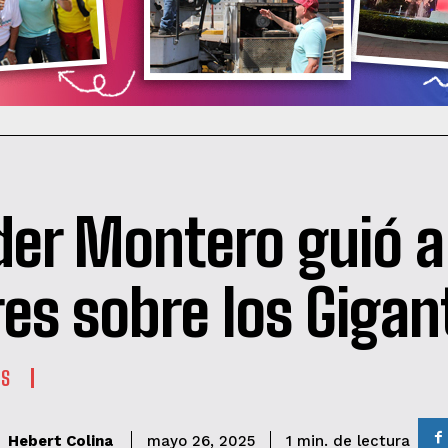
der Montero guió a
res sobre los Gigan
ES
de lectura
Hebert Colina
1
min.
mayo 26, 2025