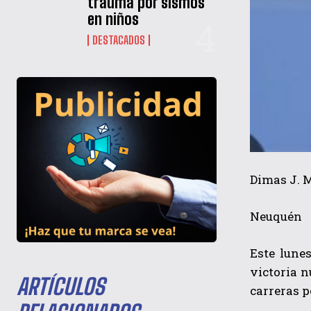
trauma por sismos
en niños
DESTACADOS
Dimas J. 
Neuquén
Este lune
victoria n
ARTÍCULOS
carreras p