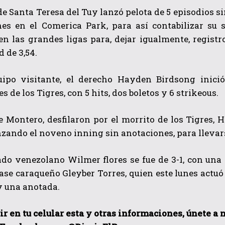
de Santa Teresa del Tuy lanzó pelota de 5 episodios si
es en el Comerica Park, para así contabilizar su 
n las grandes ligas para, dejar igualmente, registr
d de 3,54.
uipo visitante, el derecho Hayden Birdsong inició
s de los Tigres, con 5 hits, dos boletos y 6 strikeous.
QUIERO SUSCRIBIRME
 Montero, desfilaron por el morrito de los Tigres, H
He leído y acepto las
Política de privacidad
.
nzando el noveno inning sin anotaciones, para llevars
ado venezolano Wilmer flores se fue de 3-1, con una
se caraqueño Gleyber Torres, quien este lunes actuó c
y una anotada.
ir en tu celular esta y otras informaciones, únete a