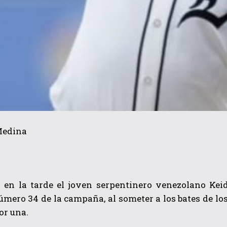
Medina
s en la tarde el joven serpentinero venezolano Kei
úmero 34 de la campaña, al someter a los bates de lo
or una.