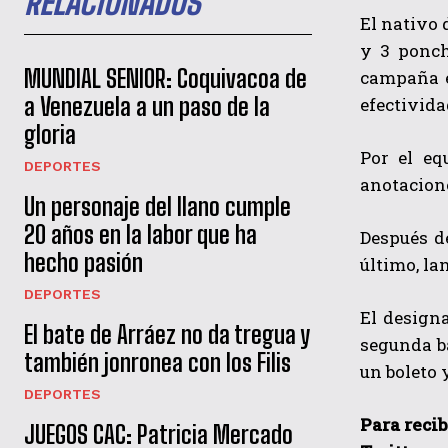
RELACIONADOS
El nativo 
y 3 ponch
MUNDIAL SENIOR: Coquivacoa de
campaña e
a Venezuela a un paso de la
efectivida
gloria
Por el eq
DEPORTES
anotacione
Un personaje del llano cumple
20 años en la labor que ha
Después de
hecho pasión
último, la
DEPORTES
El design
El bate de Arráez no da tregua y
segunda ba
también jonronea con los Filis
un boleto 
DEPORTES
Para recib
JUEGOS CAC: Patricia Mercado