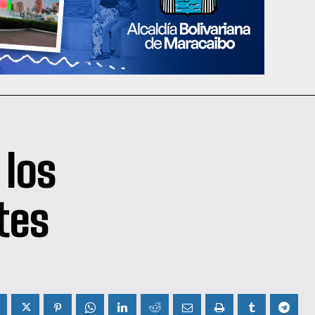
 los
tes