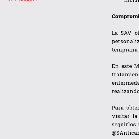
Compromi
La SAV of
personaliz
temprana d
En este M
tratamient
enfermeda
realizando
Para obte
visitar l
seguirlos
@SAntican