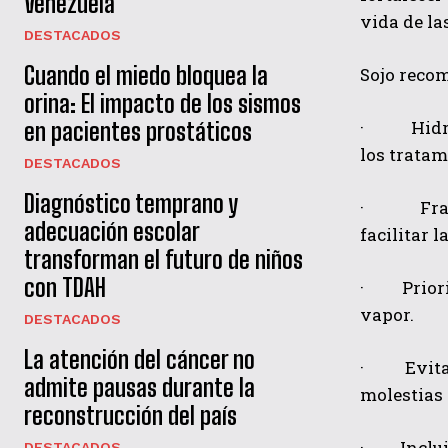
Venezuela
vida de la
DESTACADOS
Cuando el miedo bloquea la
Sojo recom
orina: El impacto de los sismos
·
Hidr
en pacientes prostáticos
los tratam
DESTACADOS
Diagnóstico temprano y
·
Fra
adecuación escolar
facilitar l
transforman el futuro de niños
con TDAH
·
Prior
vapor.
DESTACADOS
La atención del cáncer no
·
Evit
admite pausas durante la
molestias
reconstrucción del país
·
Inclu
DESTACADOS