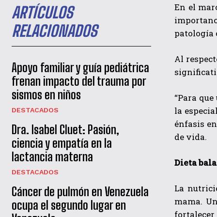
En el mar
ARTÍCULOS
importan
RELACIONADOS
patología 
Al respect
Apoyo familiar y guía pediátrica
significat
frenan impacto del trauma por
sismos en niños
“Para que 
la especia
DESTACADOS
énfasis en
Dra. Isabel Cluet: Pasión,
de vida.
ciencia y empatía en la
lactancia materna
Dieta bal
DESTACADOS
La nutric
Cáncer de pulmón en Venezuela
mama. Una
ocupa el segundo lugar en
fortalecer