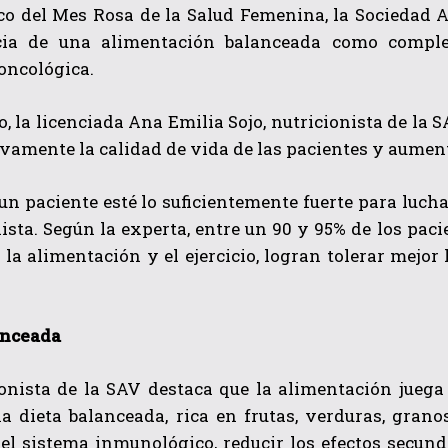
co del Mes Rosa de la Salud Femenina, la Sociedad 
cia de una alimentación balanceada como comple
oncológica.
o, la licenciada Ana Emilia Sojo, nutricionista de la
ivamente la calidad de vida de las pacientes y aumen
un paciente esté lo suficientemente fuerte para luchar
QUIERO SUSCRIBIRME
lista. Según la experta, entre un 90 y 95% de los pac
 la alimentación y el ejercicio, logran tolerar mej
He leído y acepto las
Política de privacidad
.
anceada
ionista de la SAV destaca que la alimentación juega
 dieta balanceada, rica en frutas, verduras, grano
 el sistema inmunológico, reducir los efectos secun