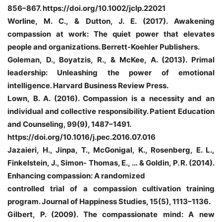
856–867. https://doi.org/10.1002/jclp.22021
Worline, M. C., & Dutton, J. E. (2017). Awakening
compassion at work: The quiet
power that elevates
people and organizations. Berrett-Koehler Publishers.
Goleman, D., Boyatzis, R., & McKee, A. (2013). Primal
leadership: Unleashing
the power of emotional
intelligence. Harvard Business Review Press.
Lown, B. A. (2016). Compassion is a necessity and an
individual and collective
responsibility. Patient Education
and Counseling, 99(9), 1487–1491.
https://doi.org/10.1016/j.pec.2016.07.016
Jazaieri, H., Jinpa, T., McGonigal, K., Rosenberg, E. L.,
Finkelstein, J., Simon-
Thomas, E., … & Goldin, P. R. (2014).
Enhancing compassion: A randomized
controlled trial of a compassion cultivation training
program. Journal of
Happiness Studies, 15(5), 1113–1136.
Gilbert, P. (2009). The compassionate mind: A new