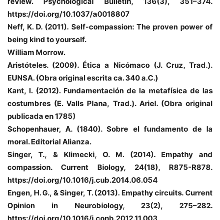
review. Psychological Bulletin, 136(3),
351–374.
https://doi.org/10.1037/a0018807
Neff, K. D. (2011). Self-compassion: The proven power of
being kind to yourself.
William Morrow.
Aristóteles. (2009). Ética a Nicómaco (J. Cruz, Trad.).
EUNSA. (Obra original
escrita ca. 340 a.C.)
Kant, I. (2012). Fundamentación de la metafísica de las
costumbres (E. Valls
Plana, Trad.). Ariel. (Obra original
publicada en 1785)
Schopenhauer, A. (1840). Sobre el fundamento de la
moral. Editorial Alianza.
Singer, T., & Klimecki, O. M. (2014). Empathy and
compassion. Current Biology,
24(18), R875-R878.
https://doi.org/10.1016/j.cub.2014.06.054
Engen, H. G., & Singer, T. (2013). Empathy circuits. Current
Opinion in
Neurobiology, 23(2), 275–282.
https://doi.org/10.1016/j.conb.2012.11.003