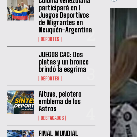
Colonia venezolana
participará en I
Juegos Deportivos
de Migrantes en
Neuquén-Argentina
DEPORTES
JUEGOS CAC: Dos
platas y un bronce
brindó la esgrima
DEPORTES
Altuve, pelotero
emblema de los
Astros
DESTACADOS
FINAL MUNDIAL