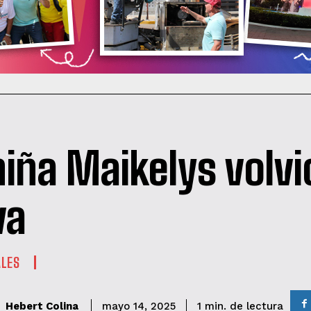
niña Maikelys volvi
va
ALES
de lectura
Hebert Colina
1
min.
mayo 14, 2025