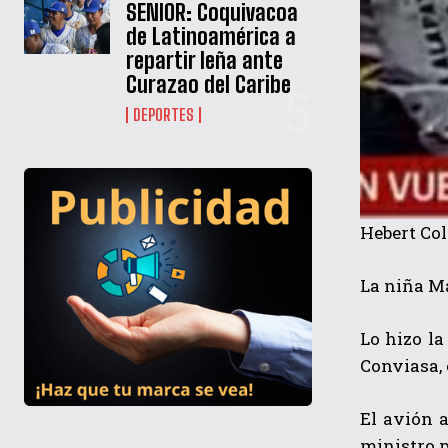
SENIOR: Coquivacoa
de Latinoamérica a
repartir leña ante
Curazao del Caribe
DEPORTES
Hebert Col
La niña M
Lo hizo l
Conviasa, 
El avión a
ministro p