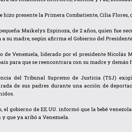
 hizo presente la Primera Combatiente, Cilia Flores, 
 pequeña Maikelys Espinoza, de 2 años, quien fue se
 a su madre, según afirrma el Gobierno del President
o de Venezuela, liderado por el presidente Nicolás 
aís para que se reencontrara con su madre y demás f
QUIERO SUSCRIBIRME
He leído y acepto las
Política de privacidad
.
ncia del Tribunal Supremo de Justicia (TSJ) exigi
arada de sus padres durante una acción de deportac
nidos.
, el gobierno de EE.UU. informó que la bebé venezol
 y que ya aribó a Venezuela.