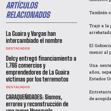
ARTÍCULOS
También se
RELACIONADOS
Trajó a la
arrebatada
La Guaira y Vargas han
intercambiado el nombre
El Gobiern
DESTACADOS
menor al p
Delcy entregó financiamiento a
1.766 comercios y
Una sente
emprendedores de La Guaira
años, sep
víctimas por los terremotos
Estados U
DESTACADOS
Entretanto
CARAQUEÑIDADES: Sismos,
de acogida
errores y reconstrucción de
una nueva Venezuela