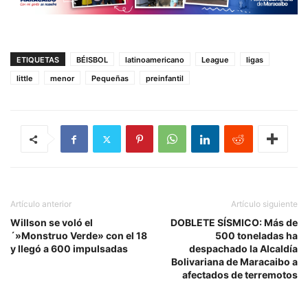
ETIQUETAS
BÉISBOL
latinoamericano
League
ligas
little
menor
Pequeñas
preinfantil
Artículo anterior
Artículo siguiente
Willson se voló el
DOBLETE SÍSMICO: Más de
´»Monstruo Verde» con el 18
500 toneladas ha
y llegó a 600 impulsadas
despachado la‎ Alcaldía
Bolivariana de Maracaibo a
afectados de terremotos