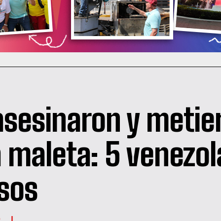
asesinaron y metie
 maleta: 5 venezo
sos
S