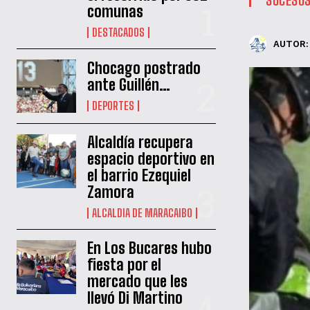
comunas
DESTACADOS
AUTOR:
Chocago postrado
ante Guillén…
DEPORTES
Alcaldía recupera
espacio deportivo en
el barrio Ezequiel
Zamora
ALCALDIA DE MARACAIBO
En Los Bucares hubo
fiesta por el
mercado que les
llevó Di Martino