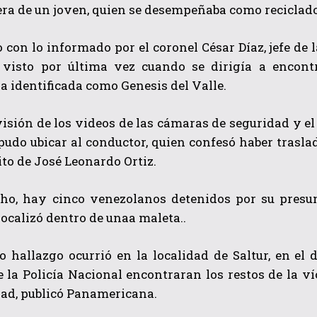
era de un joven, quien se desempeñaba como reciclador
 con lo informado por el coronel César Díaz, jefe de l
 visto por última vez cuando se dirigía a encont
 identificada como Genesis del Valle.
visión de los videos de las cámaras de seguridad y el
 pudo ubicar al conductor, quien confesó haber trasl
QUIERO SUSCRIBIRME
rito de José Leonardo Ortiz.
He leído y acepto las
Política de privacidad
.
cho, hay cinco venezolanos detenidos por su presun
localizó
dentro de unaa maleta.
.
 hallazgo ocurrió en la localidad de Saltur, en el 
 la Policía Nacional encontraran los restos de la v
ad, publicó
Panamericana
.