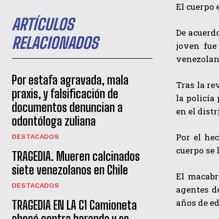
El cuerpo 
ARTÍCULOS
De acuerdo
RELACIONADOS
joven fue
venezolana
Por estafa agravada, mala
Tras la re
praxis, y falsificación de
la policía
documentos denuncian a
en el dist
odontóloga zuliana
Por el he
DESTACADOS
cuerpo se 
TRAGEDIA. Mueren calcinados
siete venezolanos en Chile
El macabro
DESTACADOS
agentes de
años de ed
TRAGEDIA EN LA C1 Camioneta
chocó contra baranda y se