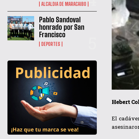
ALCALDIA DE MARACAIBO
Pablo Sandoval
honrado por San
Francisco
DEPORTES
Hebert Co
El
cadáver
asesinaron