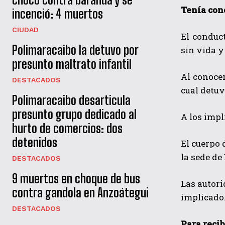
Tenía con
incenció: 4 muertos
CIUDAD
El conduct
Polimaracaibo la detuvo por
sin vida y
presunto maltrato infantil
Al conocer
DESTACADOS
cual detu
Polimaracaibo desarticula
presunto grupo dedicado al
A los impl
hurto de comercios: dos
detenidos
El cuerpo 
la sede de
DESTACADOS
9 muertos en choque de bus
Las autori
contra gandola en Anzoátegui
implicado
DESTACADOS
Para recib