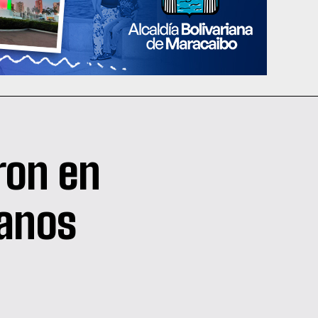
ron en
lanos